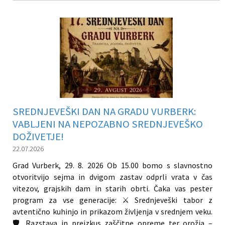
SREDNJEVEŠKI DAN NA GRADU VURBERK:
VABLJENI NA NEPOZABNO SREDNJEVEŠKO
DOŽIVETJE!
22.07.2026
Grad Vurberk, 29. 8. 2026 Ob 15.00 bomo s slavnostno
otvoritvijo sejma in dvigom zastav odprli vrata v čas
vitezov, grajskih dam in starih obrti. Čaka vas pester
program za vse generacije: ⚔️ Srednjeveški tabor z
avtentično kuhinjo in prikazom življenja v srednjem veku.
🛡️ Razstava in preizkus zaščitne opreme ter orožja –