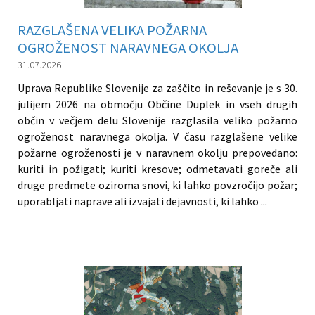
RAZGLAŠENA VELIKA POŽARNA
OGROŽENOST NARAVNEGA OKOLJA
31.07.2026
Uprava Republike Slovenije za zaščito in reševanje je s 30.
julijem 2026 na območju Občine Duplek in vseh drugih
občin v večjem delu Slovenije razglasila veliko požarno
ogroženost naravnega okolja. V času razglašene velike
požarne ogroženosti je v naravnem okolju prepovedano:
kuriti in požigati; kuriti kresove; odmetavati goreče ali
druge predmete oziroma snovi, ki lahko povzročijo požar;
uporabljati naprave ali izvajati dejavnosti, ki lahko ...