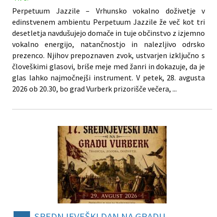
Perpetuum Jazzile – Vrhunsko vokalno doživetje v
edinstvenem ambientu Perpetuum Jazzile že več kot tri
desetletja navdušujejo domače in tuje občinstvo z izjemno
vokalno energijo, natančnostjo in nalezljivo odrsko
prezenco. Njihov prepoznaven zvok, ustvarjen izključno s
človeškimi glasovi, briše meje med žanri in dokazuje, da je
glas lahko najmočnejši instrument. V petek, 28. avgusta
2026 ob 20.30, bo grad Vurberk prizorišče večera, ...
SREDNJEVEŠKI DAN NA GRADU