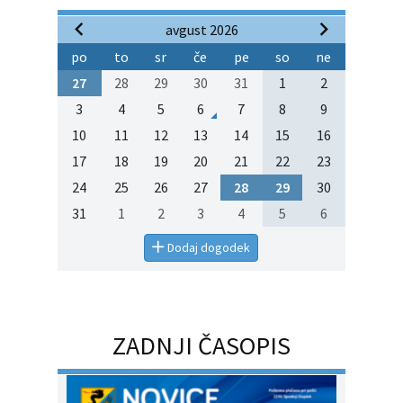
avgust 2026
po
to
sr
če
pe
so
ne
27
28
29
30
31
1
2
3
4
5
6
7
8
9
10
11
12
13
14
15
16
17
18
19
20
21
22
23
24
25
26
27
28
29
30
31
1
2
3
4
5
6
Dodaj dogodek
ZADNJI ČASOPIS