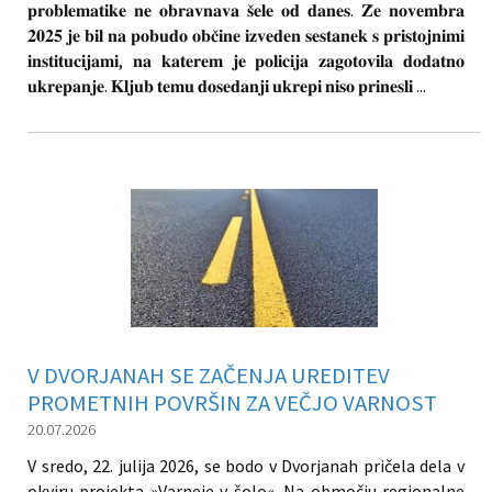
𝐩𝐫𝐨𝐛𝐥𝐞𝐦𝐚𝐭𝐢𝐤𝐞 𝐧𝐞 𝐨𝐛𝐫𝐚𝐯𝐧𝐚𝐯𝐚 𝐬̌𝐞𝐥𝐞 𝐨𝐝 𝐝𝐚𝐧𝐞𝐬. 𝐙̌𝐞 𝐧𝐨𝐯𝐞𝐦𝐛𝐫𝐚
𝟐𝟎𝟐𝟓 𝐣𝐞 𝐛𝐢𝐥 𝐧𝐚 𝐩𝐨𝐛𝐮𝐝𝐨 𝐨𝐛𝐜̌𝐢𝐧𝐞 𝐢𝐳𝐯𝐞𝐝𝐞𝐧 𝐬𝐞𝐬𝐭𝐚𝐧𝐞𝐤 𝐬 𝐩𝐫𝐢𝐬𝐭𝐨𝐣𝐧𝐢𝐦𝐢
𝐢𝐧𝐬𝐭𝐢𝐭𝐮𝐜𝐢𝐣𝐚𝐦𝐢, 𝐧𝐚 𝐤𝐚𝐭𝐞𝐫𝐞𝐦 𝐣𝐞 𝐩𝐨𝐥𝐢𝐜𝐢𝐣𝐚 𝐳𝐚𝐠𝐨𝐭𝐨𝐯𝐢𝐥𝐚 𝐝𝐨𝐝𝐚𝐭𝐧𝐨
𝐮𝐤𝐫𝐞𝐩𝐚𝐧𝐣𝐞. 𝐊𝐥𝐣𝐮𝐛 𝐭𝐞𝐦𝐮 𝐝𝐨𝐬𝐞𝐝𝐚𝐧𝐣𝐢 𝐮𝐤𝐫𝐞𝐩𝐢 𝐧𝐢𝐬𝐨 𝐩𝐫𝐢𝐧𝐞𝐬𝐥𝐢 ...
V DVORJANAH SE ZAČENJA UREDITEV
PROMETNIH POVRŠIN ZA VEČJO VARNOST
20.07.2026
V sredo, 22. julija 2026, se bodo v Dvorjanah pričela dela v
okviru projekta »Varneje v šolo«. Na območju regionalne