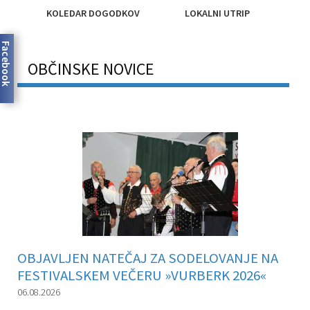
KOLEDAR DOGODKOV
LOKALNI UTRIP
Občinski nagrajenci
Proračun občine
Facebook
Vaške skupnosti
Lokalne volitve
OBČINSKE NOVICE
Uradne ure
Prostorski akti občine
Vizitka
Kohezijski projekti
OBJAVLJEN NATEČAJ ZA SODELOVANJE NA
FESTIVALSKEM VEČERU »VURBERK 2026«
06.08.2026