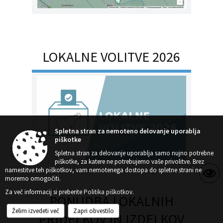
LOKALNE VOLITVE 2026
Spletna stran za nemoteno delovanje uporablja
piškotke
Spletna stran za delovanje uporablja samo nujno potrebne
piškotke, za katere ne potrebujemo vaše privolitve. Brez
namestitve teh piškotkov, vam nemotenega dostopa do spletne strani ne
moremo omogočiti.
Za več informacij si preberite
Politika piškotkov
.
PONUDBA LOKALNIH
Želim izvedeti več
Zapri obvestilo
PRIDELKOV IN IZDELKOV