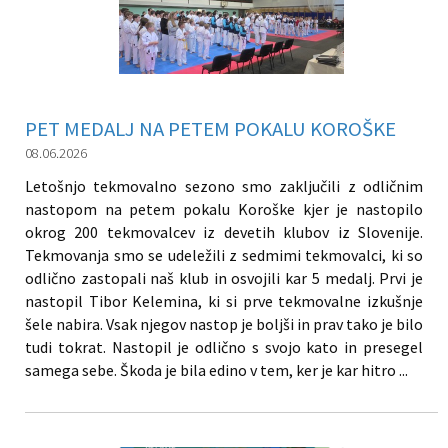
PET MEDALJ NA PETEM POKALU KOROŠKE
08.06.2026
Letošnjo tekmovalno sezono smo zaključili z odličnim
nastopom na petem pokalu Koroške kjer je nastopilo
okrog 200 tekmovalcev iz devetih klubov iz Slovenije.
Tekmovanja smo se udeležili z sedmimi tekmovalci, ki so
odlično zastopali naš klub in osvojili kar 5 medalj. Prvi je
nastopil Tibor Kelemina, ki si prve tekmovalne izkušnje
šele nabira. Vsak njegov nastop je boljši in prav tako je bilo
tudi tokrat. Nastopil je odlično s svojo kato in presegel
samega sebe. Škoda je bila edino v tem, ker je kar hitro ...