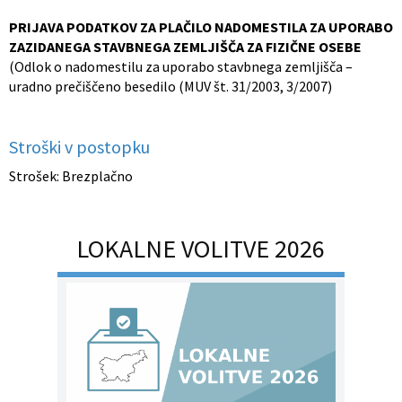
Občinski nagrajenci
Proračun občine
PRIJAVA PODATKOV ZA PLAČILO NADOMESTILA ZA UPORABO
ZAZIDANEGA STAVBNEGA ZEMLJIŠČA ZA FIZIČNE OSEBE
(Odlok o nadomestilu za uporabo stavbnega zemljišča –
Vaške skupnosti
Lokalne volitve
uradno prečiščeno besedilo (MUV št. 31/2003, 3/2007)
Uradne ure
Prostorski akti občine
Stroški v postopku
Vizitka
Kohezijski projekti
Strošek:
Brezplačno
LOKALNE VOLITVE 2026