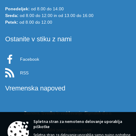
Ponedeljek:
od 8.00 do 14.00
Sreda:
od 8.00 do 12.00 in od 13.00 do 16.00
Petek:
od 8.00 do 12.00
Ostanite v stiku z nami
Facebook
RSS
Vremenska napoved
Zasnova, izvedba in vzdrževanje: Sigmateh d.o.o.
Spletna stran za nemoteno delovanje uporablja
piškotke
Splošni pogoji spletne strani
|
Spletna stran za delovanje uporablja samo nujno potrebne