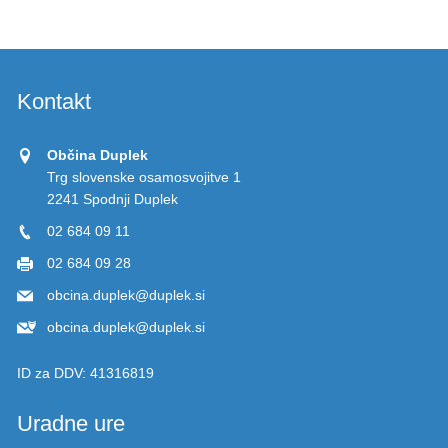
Kontakt
Občina Duplek
Trg slovenske osamosvojitve 1
2241 Spodnji Duplek
02 684 09 11
02 684 09 28
obcina.duplek@duplek.si
obcina.duplek@duplek.si
ID za DDV:
41316819
Uradne ure