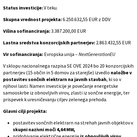
Status investicije:
V teku.
Skupna vrednost projekta:
6.250.632,55 EUR z DDV
Višina sofinanciranja:
3.387.200,00 EUR
Lastna sredstva konzorcijskih partnerjev:
2.863.432,55 EUR
Vir sofinanciranja:
Evropska unija –
NextGenerationEU
V sklopu nacionalnega razpisa SE OVE 2024 bo 20 konzorcijskih
partnerjev (15 občin in 5 domov za starejše) izvedlo
naložbe v
postavitev sončnih elektrarn na javnih stavbah
, ki so v
njihovi lasti. Namen investicije je povečanje energetske
samooskrbe iz obnovljivih virov, zlasti iz sončne energije, ter
prispevek k uresničevanju ciljev zelenega prehoda.
Glavni cilji projekta:
postavitev sončnih elektrarn na strehah javnih objektov v
skupni nazivni moči 4,64 MW,
pridobivanje električne energije
iz obnovljivih virov