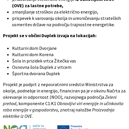
(OVE) za lastne potrebe,
zmanjšanje stroškov za električno energijo,
prispevek k varovanju okolja in uresničevanju strateških
usmeritev države na področju trajnostne energetike.
Projekt se v občini Duplek izvaja na lokacijah:
Kulturni dom Dvorjane
Kulturni dom Korena
Šola in prizidek vrtca Žitečka vas
Osnovna šola Duplek z vrtcem
Športna dvorana Duplek
Projekt je podprt z nepovratnimi sredstvi Ministrstva za
okolje, podnebje in energijo, financiran pa je v okviru Načrta za
okrevanje in odpornost (NOO), razvojnega področja
Zeleni
prehod
, komponente C1.K1
Obnovljivi viri energije in učinkovita
raba energije v gospodarstvu
, znotraj naložbe
Proizvodnja
elektrike iz OVE
.