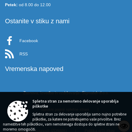
Petek:
od 8.00 do 12.00
Ostanite v stiku z nami
Facebook
RSS
Vremenska napoved
Zasnova, izvedba in vzdrževanje: Sigmateh d.o.o.
Spletna stran za nemoteno delovanje uporablja
piškotke
Splošni pogoji spletne strani
|
Spletna stran za delovanje uporablja samo nujno potrebne
piškotke, za katere ne potrebujemo vaše privolitve. Brez
Center za varstvo osebnih podatkov
|
namestitve teh piškotkov, vam nemotenega dostopa do spletne strani ne
moremo omogočiti.
Izjava o dostopnosti (ZDSMA)
|
Politika piškotkov
|