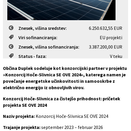
Občinski nagrajenci
Proračun občine
Vaške skupnosti
Lokalne volitve
Znesek, višina sredstev:
6.250.632,55 EUR
Viri sofinanciranja:
EU projekti
Uradne ure
Prostorski akti občine
Znesek, višina sofinanciranja:
3.387.200,00 EUR
Vizitka
Kohezijski projekti
Status - faza:
V teku
Občina Duplek sodeluje kot konzorcijski partner v projektu
»Konzorcij Hoče-Slivnica SE OVE 2024«, katerega namen je
povečanje energetske učinkovitosti in samooskrbe z
električno energijo iz obnovljivih virov.
Konzorcij Hoče-Slivnica za čistejšo prihodnost: pričetek
projekta SE OVE 2024
Naziv projekta:
Konzorcij Hoče-Slivnica SE OVE 2024
Trajanje projekta:
september 2023 – februar 2026