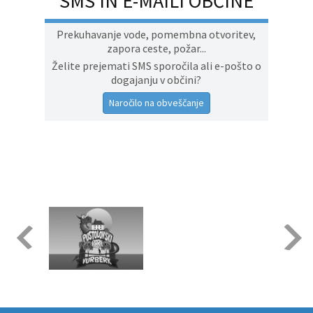
SMS IN E-MAILI OBČINE
Prekuhavanje vode, pomembna otvoritev,
zapora ceste, požar...
Želite prejemati SMS sporočila ali e-pošto o
dogajanju v občini?
Naročilo na obveščanje