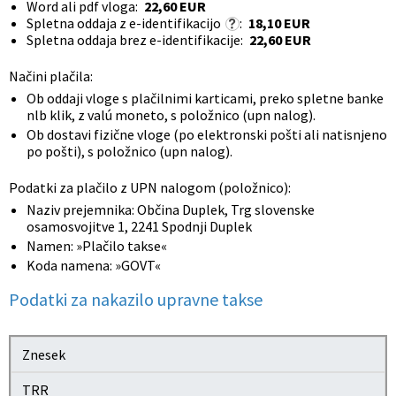
Word ali pdf vloga:
22,60 EUR
Spletna oddaja z e-identifikacijo
:
18,10 EUR
Spletna oddaja brez e-identifikacije:
22,60 EUR
Načini plačila:
Ob oddaji vloge s plačilnimi karticami, preko spletne banke
nlb klik, z valú moneto, s položnico (upn nalog).
Ob dostavi fizične vloge (po elektronski pošti ali natisnjeno
po pošti), s položnico (upn nalog).
Podatki za plačilo z UPN nalogom (položnico):
Naziv prejemnika: Občina Duplek, Trg slovenske
osamosvojitve 1, 2241 Spodnji Duplek
Namen: »Plačilo takse«
Koda namena: »GOVT«
Podatki za nakazilo upravne takse
Znesek
TRR