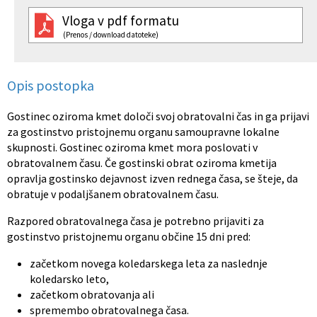
Vloga v pdf formatu
Občinski nagrajenci
Proračun občine
(Prenos / download datoteke)
Vaške skupnosti
Lokalne volitve
Opis postopka
Uradne ure
Prostorski akti občine
Gostinec oziroma kmet določi svoj obratovalni čas in ga prijavi
Vizitka
Kohezijski projekti
za gostinstvo pristojnemu organu samoupravne lokalne
skupnosti. Gostinec oziroma kmet mora poslovati v
obratovalnem času. Če gostinski obrat oziroma kmetija
opravlja gostinsko dejavnost izven rednega časa, se šteje, da
obratuje v podaljšanem obratovalnem času.
Razpored obratovalnega časa je potrebno prijaviti za
gostinstvo pristojnemu organu občine 15 dni pred:
začetkom novega koledarskega leta za naslednje
koledarsko leto,
začetkom obratovanja ali
spremembo obratovalnega časa.