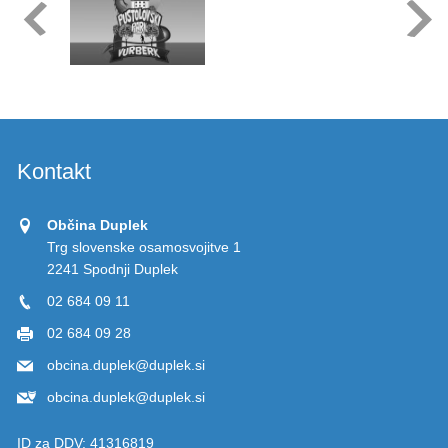
Kontakt
Občina Duplek
Trg slovenske osamosvojitve 1
2241 Spodnji Duplek
02 684 09 11
02 684 09 28
obcina.duplek@duplek.si
obcina.duplek@duplek.si
ID za DDV:
41316819