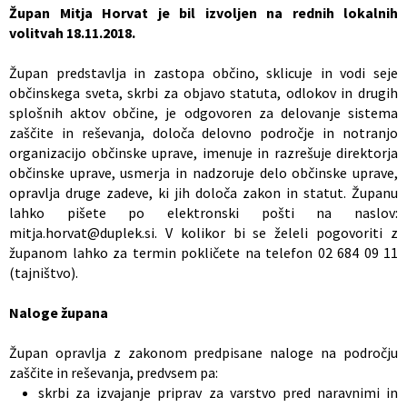
Župan Mitja Horvat je bil izvoljen na rednih lokalnih
volitvah 18.11.2018.
Župan predstavlja in zastopa občino, sklicuje in vodi seje
občinskega sveta, skrbi za objavo statuta, odlokov in drugih
splošnih aktov občine, je odgovoren za delovanje sistema
zaščite in reševanja, določa delovno področje in notranjo
organizacijo občinske uprave, imenuje in razrešuje direktorja
občinske uprave, usmerja in nadzoruje delo občinske uprave,
opravlja druge zadeve, ki jih določa zakon in statut. Županu
lahko pišete po elektronski pošti na naslov:
mitja.horvat@duplek.si. V kolikor bi se želeli pogovoriti z
županom lahko za termin pokličete na telefon 02 684 09 11
(tajništvo).
Naloge župana
Župan opravlja z zakonom predpisane naloge na področju
zaščite in reševanja, predvsem pa:
skrbi za izvajanje priprav za varstvo pred naravnimi in