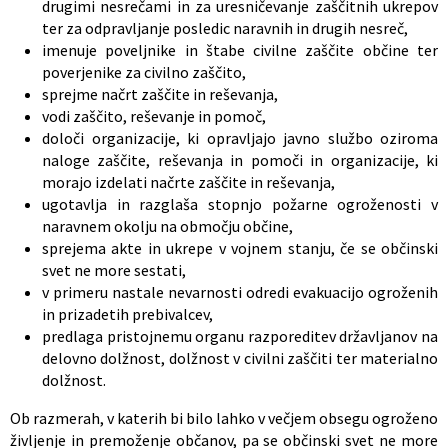
drugimi nesrečami in za uresničevanje zaščitnih ukrepov
ter za odpravljanje posledic naravnih in drugih nesreč,
imenuje poveljnike in štabe civilne zaščite občine ter
poverjenike za civilno zaščito,
sprejme načrt zaščite in reševanja,
vodi zaščito, reševanje in pomoč,
določi organizacije, ki opravljajo javno službo oziroma
naloge zaščite, reševanja in pomoči in organizacije, ki
morajo izdelati načrte zaščite in reševanja,
ugotavlja in razglaša stopnjo požarne ogroženosti v
naravnem okolju na območju občine,
sprejema akte in ukrepe v vojnem stanju, če se občinski
svet ne more sestati,
v primeru nastale nevarnosti odredi evakuacijo ogroženih
in prizadetih prebivalcev,
predlaga pristojnemu organu razporeditev državljanov na
delovno dolžnost, dolžnost v civilni zaščiti ter materialno
dolžnost.
Ob razmerah, v katerih bi bilo lahko v večjem obsegu ogroženo
življenje in premoženje občanov, pa se občinski svet ne more