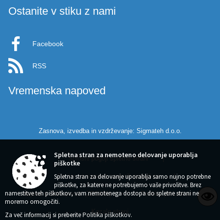
Ostanite v stiku z nami
Facebook
RSS
Vremenska napoved
Zasnova, izvedba in vzdrževanje: Sigmateh d.o.o.
Spletna stran za nemoteno delovanje uporablja
Splošni pogoji spletne strani
|
piškotke
Spletna stran za delovanje uporablja samo nujno potrebne
Center za varstvo osebnih podatkov
|
piškotke, za katere ne potrebujemo vaše privolitve. Brez
namestitve teh piškotkov, vam nemotenega dostopa do spletne strani ne
Izjava o dostopnosti (ZDSMA)
|
Politika piškotkov
|
moremo omogočiti.
Kazalo strani
Za več informacij si preberite
Politika piškotkov
.