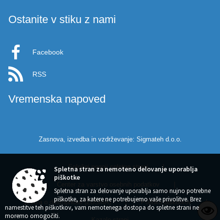
Ostanite v stiku z nami
Facebook
RSS
Vremenska napoved
Zasnova, izvedba in vzdrževanje: Sigmateh d.o.o.
Splošni pogoji spletne strani
|
Spletna stran za nemoteno delovanje uporablja
piškotke
Center za varstvo osebnih podatkov
|
Spletna stran za delovanje uporablja samo nujno potrebne
piškotke, za katere ne potrebujemo vaše privolitve. Brez
Izjava o dostopnosti (ZDSMA)
|
Politika piškotkov
|
namestitve teh piškotkov, vam nemotenega dostopa do spletne strani ne
moremo omogočiti.
Kazalo strani