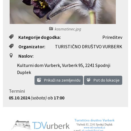
Občinski nagrajenci
Proračun občine
Vaške skupnosti
Lokalne volitve
kosmatinec.jpg
Kategorije dogodka:
Prireditev
Uradne ure
Prostorski akti občine
Organizator:
TURISTIČNO DRUŠTVO VURBERK
Vizitka
Kohezijski projekti
Naslov:
Kulturni dom Vurberk, Vurberk 95
,
2241 Spodnji
Duplek
Prikaži na zemljevidu
Pot do lokacije
Termini
05.10.2024
(sobota)
ob
17:00