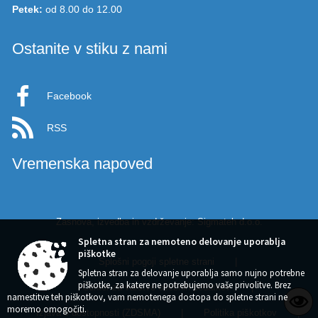
Petek:
od 8.00 do 12.00
Ostanite v stiku z nami
Facebook
RSS
Vremenska napoved
Zasnova, izvedba in vzdrževanje: Sigmateh d.o.o.
Spletna stran za nemoteno delovanje uporablja
piškotke
Splošni pogoji spletne strani
|
Spletna stran za delovanje uporablja samo nujno potrebne
piškotke, za katere ne potrebujemo vaše privolitve. Brez
Center za varstvo osebnih podatkov
|
namestitve teh piškotkov, vam nemotenega dostopa do spletne strani ne
moremo omogočiti.
Izjava o dostopnosti (ZDSMA)
|
Politika piškotkov
|