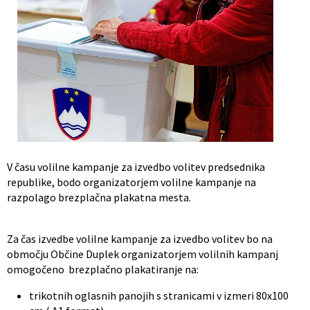
Občinski nagrajenci
Proračun občine
Vaške skupnosti
Lokalne volitve
Uradne ure
Prostorski akti občine
Vizitka
Kohezijski projekti
V času volilne kampanje za izvedbo volitev predsednika
republike, bodo organizatorjem volilne kampanje na
razpolago brezplačna plakatna mesta.
Za čas izvedbe volilne kampanje za izvedbo volitev bo na
območju Občine Duplek organizatorjem volilnih kampanj
omogočeno brezplačno plakatiranje na:
trikotnih oglasnih panojih s stranicami v izmeri 80x100