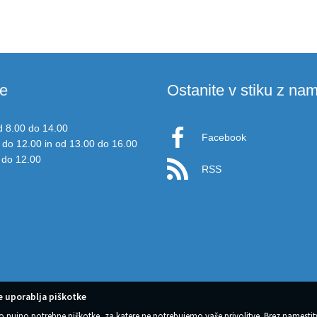
e
Ostanite v stiku z nam
d 8.00 do 14.00
Facebook
 do 12.00 in od 13.00 do 16.00
 do 12.00
RSS
 uporablja piškotke
o nujno potrebne piškotke, za katere ne potrebujemo vaše privolitve. Brez namestit