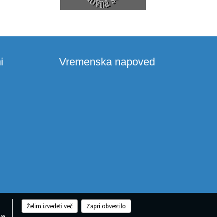
i
Vremenska napoved
Želim izvedeti več
Zapri obvestilo
ve