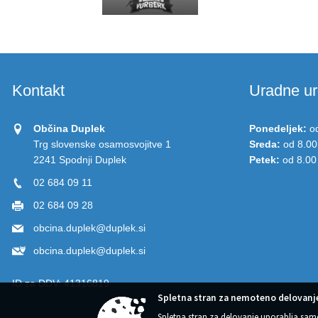
Kontakt
Uradne ur
Občina Duplek
Ponedeljek:
o
Trg slovenske osamosvojitve 1
Sreda:
od 8.00
2241 Spodnji Duplek
Petek:
od 8.00
02 684 09 11
02 684 09 28
obcina.duplek@duplek.si
obcina.duplek@duplek.si
ID za DDV:
41316819
Spletna stran za nemoteno delovanje
Spletna stran za delovanje uporablja sam