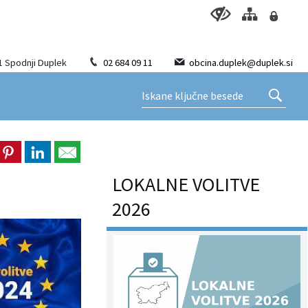
1 Spodnji Duplek
02 684 09 11
obcina.duplek@duplek.si
LOKALNE VOLITVE
2026