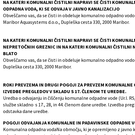
NA KATERI KOMUNALNI ČISTILNI NAPRAVI SE ČISTI KOMUNAL
ODPADNA VODA, KI SE ODVAJA V JAVNO KANALIZACIJO
Občinski nagrajenci
Proračun občine
Obveščamo vas, da se čisti in obdeluje komunalno odpadno vodo 
Maribor Aquasystems d.o.o., Dupleška cesta 330, 2000 Maribor.
Vaške skupnosti
Lokalne volitve
Uradne ure
Prostorski akti občine
NA KATERI KOMUNALNI ČISTILNI NAPRAVI SE ČISTI KOMUNAL
NEPRETOČNIH GREZNIC IN NA KATERI KOMUNALNI ČISTILNI 
BLATO
Vizitka
Kohezijski projekti
Obveščamo vas, da se čisti in obdeluje komunalno odpadno vodo t
Dupleška cesta 330, 2000 Maribor.
ROKI PREVZEMA IN DRUGI POGOJI ZA PREVZEM KOMUNALNE O
IZVEDBE PREGLEDOV V SKLADU S 17. ČLENOM TE UREDBE.
Uredba o odvajanju in čiščenju komunalne odpadne vode (Ur.l. RS, 
službe skladno s 17., 28, in 44. členom dane uredbe. Izvedba pregl
odstavka dane uredbe.
POGOJI ODVAJANJA KOMUNALNE IN PADAVINSKE ODPADNE V
Komunalna odpadna vodaNa območju, ki je opremljeno z javno kan