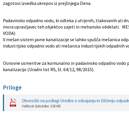
zagotovi izvedba ukrepov iz prejšnjega člena.
Padavinsko odpadno vodo, ki odteka z utrjenih, tlakovanih ali d
mora upravljavec teh objektov zajeti in mehansko obdelat
VODA)
V mešan sistem javne kanalizacije se lahko spušča mešanica odp
industrijsko odpadno vodo ali mešanica industrijskih odpadnih v
Osnovne usmeritve za komunalno in padavinsko odpadno vodo poda
kanalizacijo (Uradni list RS, št. 64/12, 98/2015).
Priloge
Obvestilo na podlagi Uredbe o odvajanju in čiščenju odpad
Velikost datoteke: 326 KB