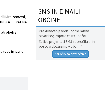
SMS IN E-MAILI
edljivimi snovmi,
OBČINE
AVINSKA ODPADNA
Prekuhavanje vode, pomembna
 ali obeh z
otvoritev, zapora ceste, požar...
Želite prejemati SMS sporočila ali e-
pošto o dogajanju v občini?
v vode in javno
Naročilo na obveščanje