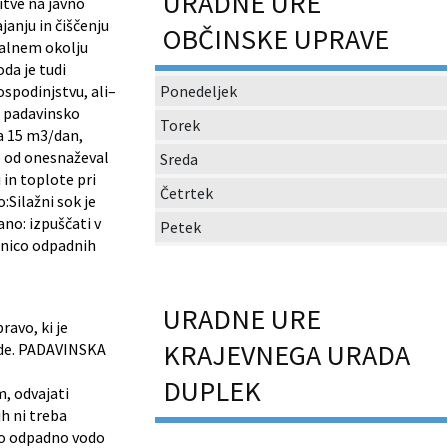
URADNE URE
itve na javno
janju in čiščenju
OBČINSKE UPRAVE
valnem okolju
da je tudi
ospodinjstvu, ali–
Ponedeljek
i padavinsko
Torek
a 15 m3/dan,
o od onesnaževal
Sreda
 in toplote pri
Četrtek
:Silažni sok je
no: izpuščati v
Petek
šanico odpadnih
URADNE URE
ravo, ki je
KRAJEVNEGA URADA
vode. PADAVINSKA
DUPLEK
m, odvajati
h ni treba
sko odpadno vodo