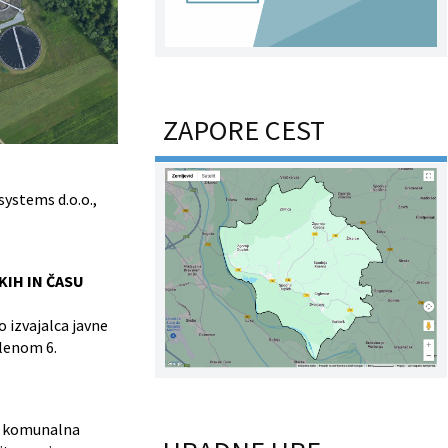
ZAPORE CEST
systems d.o.o.,
KIH IN ČASU
o izvajalca javne
členom 6.
ja komunalna