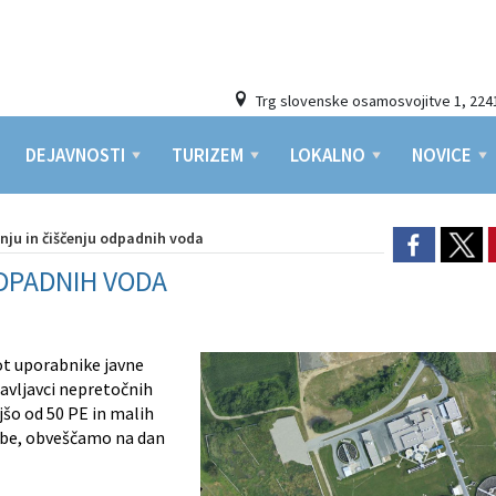
Trg slovenske osamosvojitve 1, 224
DEJAVNOSTI
TURIZEM
LOKALNO
NOVICE
nju in čiščenju odpadnih voda
ODPADNIH VODA
kot uporabnike javne
pravljavci nepretočnih
šo od 50 PE in malih
edbe, obveščamo na dan