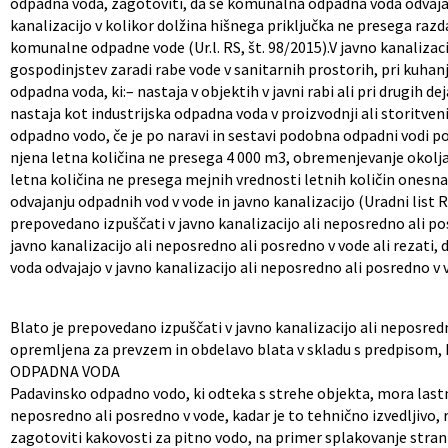
odpadna voda, zagotoviti, da se komunalna odpadna voda odvaja v 
kanalizacijo v kolikor dolžina hišnega priključka ne presega razda
komunalne odpadne vode (Ur.l. RS, št. 98/2015).V javno kanaliza
gospodinjstev zaradi rabe vode v sanitarnih prostorih, pri kuhan
odpadna voda, ki:– nastaja v objektih v javni rabi ali pri drugih 
nastaja kot industrijska odpadna voda v proizvodnji ali storitve
odpadno vodo, če je po naravi in sestavi podobna odpadni vodi p
njena letna količina ne presega 4 000 m3, obremenjevanje okolja
letna količina ne presega mejnih vrednosti letnih količin onesnaže
odvajanju odpadnih vod v vode in javno kanalizacijo (Uradni list R
prepovedano izpuščati v javno kanalizacijo ali neposredno ali po
javno kanalizacijo ali neposredno ali posredno v vode ali rezati,
voda odvajajo v javno kanalizacijo ali neposredno ali posredno v 
Blato je prepovedano izpuščati v javno kanalizacijo ali neposred
opremljena za prevzem in obdelavo blata v skladu s predpisom, 
ODPADNA VODA
Padavinsko odpadno vodo, ki odteka s strehe objekta, mora lastni
neposredno ali posredno v vode, kadar je to tehnično izvedljivo, 
zagotoviti kakovosti za pitno vodo, na primer splakovanje strani