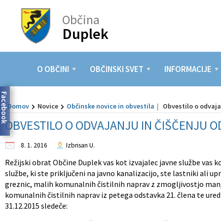
Občina
Duplek
Za pričetek iskanja kliknite na puščico >
OBČINSKI SVET
INFORMACIJE
DEJAVNOSTI
LOKALNO
O OBČINI
TURIZEM
NOVICE
Predstavitev občine
Člani občinskega sveta
Elektronske vloge
Kultura
Znamenitosti
Pomembne številke
Občinske novice in obvestila
O OBČINI
OBČINSKI SVET
INFORMACIJE
Župan
Pristojnosti
Javni razpisi in javne objave
Šolstvo
Gostinstvo
Javni zavodi
Dogodki in prireditve
Facebook
Domov
Novice
Občinske novice in obvestila
Obvestilo o odvaja
Podžupani
Seje občinskega sveta
Predpisi
Predšolska vzgoja
Lokalna ponudba
Društva
Lokalni utrip
OBVESTILO O ODVAJANJU IN ČIŠČENJU 
Občinska uprava
Poslovnik
Informacije javnega značaja
Šport
Vurko fest
Gospodarski subjekti
Zapore cest
8. 1. 2016
Izbrisan U.
Nadzorni odbor
Odbori in komisije
Seznanitev z obdelavo osebnih podatkov
Zdravstvo in socialno varstvo
Lokacije defibrilatorjev (AED)
Občinsko glasilo
Režijski obrat Občine Duplek vas kot izvajalec javne službe vas 
službe, ki ste priključeni na javno kanalizacijo, ste lastniki ali u
greznic, malih komunalnih čistilnih naprav z zmogljivostjo manj
Civilna zaščita
Integriteta in preprečevanje korupcije
Gospodarstvo in kmetijstvo
komunalnih čistilnih naprav iz petega odstavka 21. člena te ur
31.12.2015 sledeče:
Svet za preventivo in vzgojo v cestnem prometu
Investicije in projekti