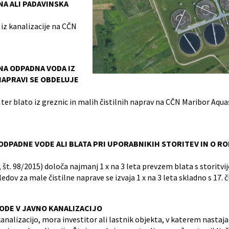
NA ALI PADAVINSKA
iz kanalizacije na CČN
NA ODPADNA VODA IZ
NAPRAVI SE OBDELUJE
er blato iz greznic in malih čistilnih naprav na CČN Maribor Aqua
DPADNE VODE ALI BLATA PRI UPORABNIKIH STORITEV IN O RO
št. 98/2015) določa najmanj 1 x na 3 leta prevzem blata s storitvij
edov za male čistilne naprave se izvaja 1 x na 3 leta skladno s 17. 
ODE V JAVNO KANALIZACIJO
alizacijo, mora investitor ali lastnik objekta, v katerem nasta