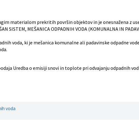
rugim materialom prekritih površin objektov in je onesnažena z us
i. MEŠAN SISTEM, MEŠANICA ODPADNIH VODA (KOMUNALNA IN PAD
adnih voda, ki je mešanica komunalne ali padavinske odpadne vode
oda.
ja Uredba o emisiji snovi in toplote pri odvajanju odpadnih vod 
nih voda