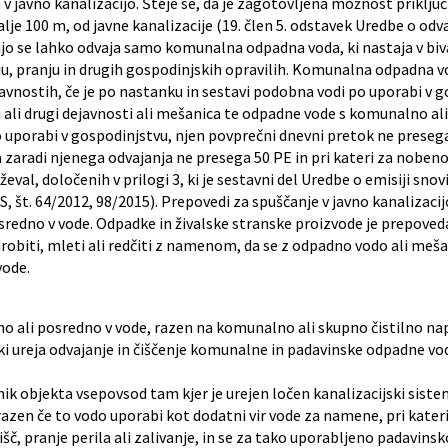
javno kanalizacijo. Šteje se, da je zagotovljena možnost priključ
lje 100 m, od javne kanalizacije (19. člen 5. odstavek Uredbe o odva
cijo se lahko odvaja samo komunalna odpadna voda, ki nastaja v bi
ju, pranju in drugih gospodinjskih opravilih. Komunalna odpadna vo
dejavnostih, če je po nastanku in sestavi podobna vodi po uporabi v g
ni ali drugi dejavnosti ali mešanica te odpadne vode s komunalno al
o uporabi v gospodinjstvu, njen povprečni dnevni pretok ne preseg
 zaradi njenega odvajanja ne presega 50 PE in pri kateri za noben
val, določenih v prilogi 3, ki je sestavni del Uredbe o emisiji snovi
S, št. 64/2012, 98/2015). Prepovedi za spuščanje v javno kanalizacijo
sredno v vode. Odpadke in živalske stranske proizvode je prepoveda
 drobiti, mleti ali redčiti z namenom, da se z odpadno vodo ali me
vode.
no ali posredno v vode, razen na komunalno ali skupno čistilno nap
ki ureja odvajanje in čiščenje komunalne in padavinske odpadne 
k objekta vsepovsod tam kjer je urejen ločen kanalizacijski siste
razen če to vodo uporabi kot dodatni vir vode za namene, pri kateri
šč, pranje perila ali zalivanje, in se za tako uporabljeno padavin