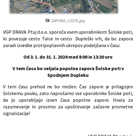
Občinski nagrajenci
Proračun občine
ZAPORA_CESTE.jpg
Vaške skupnosti
Lokalne volitve
VGP DRAVA Ptuj d.o.o. sporoča vsem uporabnikom Šolske poti,
ki povezuje cesto Talce in cesto Dupleški vrh, da bo zapora
Uradne ure
Prostorski akti občine
zaradi izvedbe protipoplavnih ukrepov podaljšana v času:
Vizitka
Kohezijski projekti
Od 3. 1. do 31. 1. 2024 med 8:00 in 13:30 uro
V tem času bo veljala popolna zapora Šolske poti v
Spodnjem Dupleku
V tem času prehod ne bo možen. Čas zapore je prilagojen
šolskemu pouku, zato naprošamo vse uporabnike Šolske poti,
da jo uporabljajo izven časa popolne zapore. Hvala za
razumevanje in prosimo za upoštevanje začasne prometne
signalizacije!