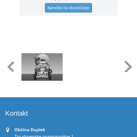
Naročilo na obveščanje
Kontakt
Občina Duplek
Trg slovenske osamosvojitve 1