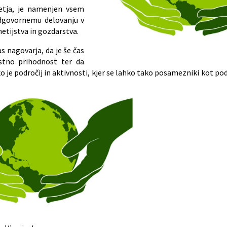
etja, je namenjen vsem
dgovornemu delovanju v
metijstva in gozdarstva.
 nagovarja, da je še čas
stno prihodnost ter da
 je področij in aktivnosti, kjer se lahko tako posamezniki kot p