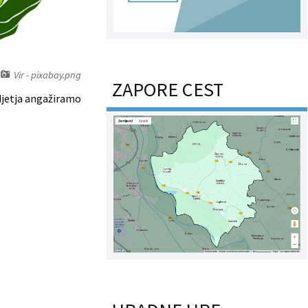
Vir - pixabay.png
ZAPORE CEST
odjetja angažiramo