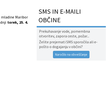
SMS IN E-MAILI
ev mladine Maribor
OBČINE
dnji
torek, 25. 4.
Prekuhavanje vode, pomembna
otvoritev, zapora ceste, požar...
Želite prejemati SMS sporočila ali e-
pošto o dogajanju v občini?
Naročilo na obveščanje