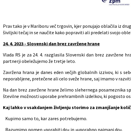
Vir: ZPM Mar
Prav tako je v Mariboru več trgovin, kjer ponujajo oblačila iz dru
šiviljski tečaj in se naučite kako popraviti ali predelati svojo oble
24. 4. 2023 - Slovenski dan brez zavržene hrane
Vlada RS je za 24. 4. razglasila Slovenski dan brez zavržene h
partnerji obeležujemo že tretje leto.
Zavržena hrana je danes eden večjih globalnih izzivov, ki s s
neporabljene, pretečene ali celo sveže hrane, saj imamo v razvit
Na dan brez zavržene hrane želimo slehernega posameznika spo
številne možnosti uporabe prehrambnih izdelkov, ki pogosto os
Kaj lahko v vsakdanjem življenju storimo za zmanjšanje koli
. Kupimo samo to, kar zares potrebujemo.
. Razumimo pomen »porabiti do« in »uporabno najmanj do«.