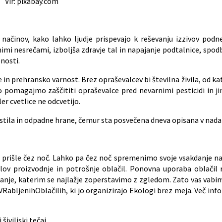
Vir: pixabay.com
načinov, kako lahko ljudje prispevajo k reševanju izzivov pod
nimi nesrečami, izboljša zdravje tal in napajanje podtalnice, spo
nosti.
n prehransko varnost. Brez opraševalcev bi številna živila, od ka
to pomagajmo zaščititi opraševalce pred nevarnimi pesticidi in j
r cvetlice ne odcvetijo.
tila in odpadne hrane, čemur sta posvečena dneva opisana v nadal
rišle čez noč. Lahko pa čez noč spremenimo svoje vsakdanje na
v proizvodnje in potrošnje oblačil. Ponovna uporaba oblačil r
nje, katerim se najlažje zoperstavimo z zgledom. Zato vas vabimo,
VRabljenihOblačilih, ki jo organizirajo Ekologi brez meja. Več inf
šiviljski tečaj.