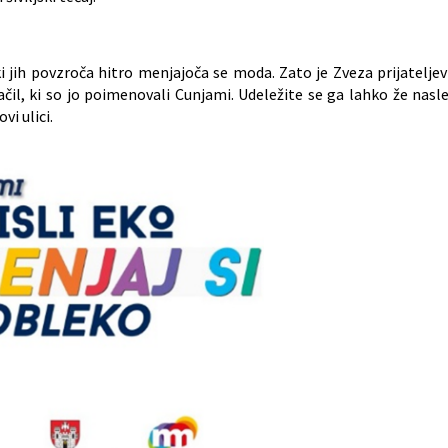
ki jih povzroča hitro menjajoča se moda. Zato je Zveza prijatelj
ačil, ki so jo poimenovali Cunjami. Udeležite se ga lahko že nasle
i ulici.