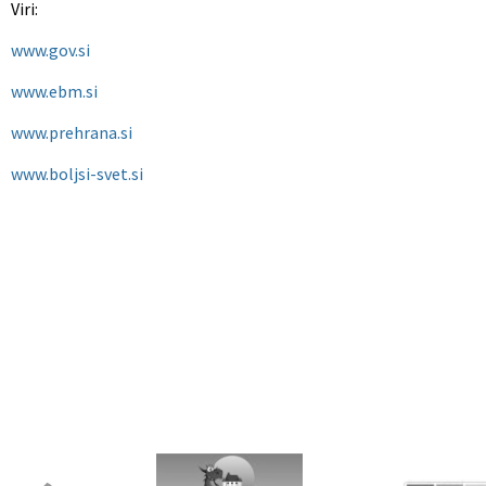
Viri:
www.gov.si
www.ebm.si
www.prehrana.si
www.boljsi-svet.si