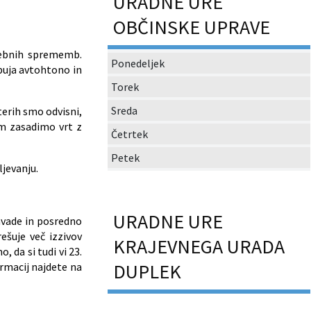
URADNE URE
OBČINSKE UPRAVE
nebnih sprememb.
Ponedeljek
dbuja avtohtono in
Torek
Sreda
terih smo odvisni,
im zasadimo vrt z
Četrtek
Petek
jevanju.
URADNE URE
vade in posredno
ešuje več izzivov
KRAJEVNEGA URADA
 da si tudi vi 23.
DUPLEK
ormacij najdete na