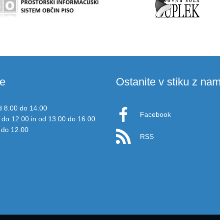
e
Ostanite v stiku z nam
d 8.00 do 14.00
Facebook
 do 12.00 in od 13.00 do 16.00
 do 12.00
RSS