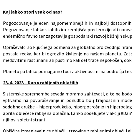
Kaj lahko stori vsak od nas?
Pogozdovanje je eden najpomembnejših in najbolj dostopnih 
Pogozdovanje lahko stabilizira zemljišča pred erozijo ali narav
endemično favno ter zagotavlja gospodarski razvoj bližnjih skup
Opraševalci so ključnega pomena za globalno proizvodnjo hrane i
postala redka, kar bi ogrozilo življenje na našem planetu. Za
medovitimi rastlinami ali pustimo kak del trate nepokošen, dokle
Planetu pa lahko pomagamo tudi z aktivnostmi na področju teks
23. 4. 2023 – Dan v rabljenih oblačilih
Sistemske spremembe seveda moramo zahtevati, a te ne bodo p
vplivamo na povpraševanje in ponudbo bolj trajnostnih modelo
sodobne družbe – hiperprodukcijo, hiperpotrošnjo in hiperodlaga
aprila oblečete rabljena oblačila. Lahko sodelujete v akciji #Dan
njihovi spletni strani.
Obiščite izmenjevalnice oblačil, trgovine z rabljenimi oblačili ali 