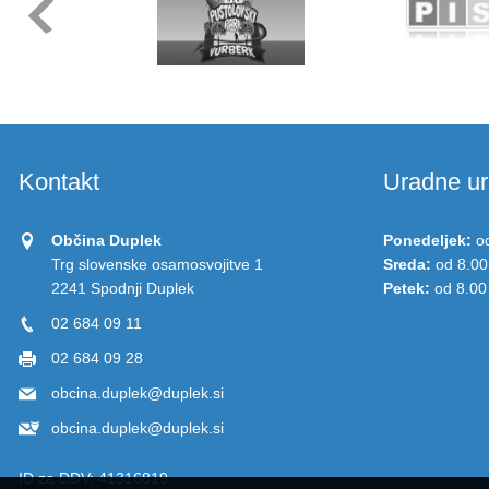
Kontakt
Uradne ur
Občina Duplek
Ponedeljek:
o
Trg slovenske osamosvojitve 1
Sreda:
od 8.00
2241 Spodnji Duplek
Petek:
od 8.00
02 684 09 11
02 684 09 28
obcina.duplek@duplek.si
obcina.duplek@duplek.si
ID za DDV:
41316819