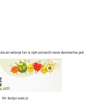
la ali večerje ter iz njih ustvariti novo domiselno jed.
Vir: boljsi-svet.si