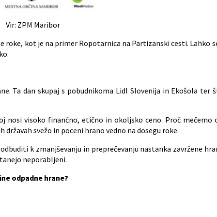
ibor
ge roke, kot je na primer Ropotarnica na Partizanski cesti. Lahko se
ko.
rane. Ta dan skupaj s pobudnikoma Lidl Slovenija in Ekošola ter š
eboj nosi visoko finančno, etično in okoljsko ceno. Proč mečemo
ih državah svežo in poceni hrano vedno na dosegu roke.
dbuditi k zmanjševanju in preprečevanju nastanka zavržene hran
tanejo neporabljeni.
čine odpadne hrane?