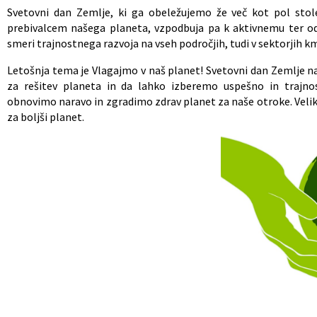
Svetovni dan Zemlje, ki ga obeležujemo že več kot pol stol
Občinski nagrajenci
Proračun občine
prebivalcem našega planeta, vzpodbuja pa k aktivnemu ter o
smeri trajnostnega razvoja na vseh področjih, tudi v sektorjih k
Vaške skupnosti
Lokalne volitve
Letošnja tema je Vlagajmo v naš planet! Svetovni dan Zemlje nas
za rešitev planeta in da lahko izberemo uspešno in trajno
Uradne ure
Prostorski akti občine
obnovimo naravo in zgradimo zdrav planet za naše otroke. Veliko
za boljši planet.
Vizitka
Kohezijski projekti