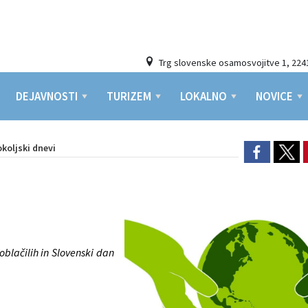
Trg slovenske osamosvojitve 1, 224
DEJAVNOSTI
TURIZEM
LOKALNO
NOVICE
okoljski dnevi
blačilih in Slovenski dan