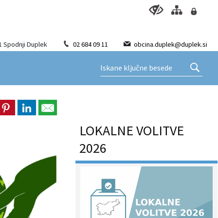
1 Spodnji Duplek
02 684 09 11
obcina.duplek@duplek.si
LOKALNE VOLITVE
2026