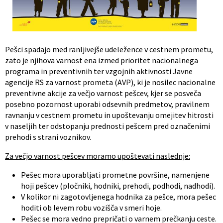
Občinski nagrajenci
Proračun občine
Vaške skupnosti
Lokalne volitve
Pešci spadajo med ranljivejše udeležence v cestnem prometu,
zato je njihova varnost ena izmed prioritet nacionalnega
Uradne ure
Prostorski akti občine
programa in preventivnih ter vzgojnih aktivnosti Javne
agencije RS za varnost prometa (AVP), ki je nosilec nacionalne
Vizitka
Kohezijski projekti
preventivne akcije za večjo varnost pešcev, kjer se posveča
posebno pozornost uporabi odsevnih predmetov, pravilnem
ravnanju v cestnem prometu in upoštevanju omejitev hitrosti
v naseljih ter odstopanju prednosti pešcem pred označenimi
prehodi s strani voznikov.
Za večjo varnost pešcev moramo upoštevati naslednje:
Pešec mora uporabljati prometne površine, namenjene
hoji pešcev (pločniki, hodniki, prehodi, podhodi, nadhodi).
V kolikor ni zagotovljenega hodnika za pešce, mora pešec
hoditi ob levem robu vozišča v smeri hoje.
Pešec se mora vedno prepričati o varnem prečkanju ceste.