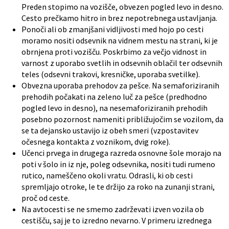
Preden stopimo na vozišče, obvezen pogled levo in desno.
Cesto prečkamo hitro in brez nepotrebnega ustavljanja.
Ponoči ali ob zmanjšani vidljivosti med hojo po cesti
moramo nositi odsevnik na vidnem mestu na strani, ki je
obrnjena proti vozišču. Poskrbimo za večjo vidnost in
varnost z uporabo svetlih in odsevnih oblačil ter odsevnih
teles (odsevni trakovi, kresničke, uporaba svetilke).
Obvezna uporaba prehodov za pešce. Na semaforiziranih
prehodih počakati na zeleno luč za pešce (predhodno
pogled levo in desno), na nesemaforiziranih prehodih
posebno pozornost nameniti približujočim se vozilom, da
se ta dejansko ustavijo iz obeh smeri (vzpostavitev
očesnega kontakta z voznikom, dvig roke).
Učenci prvega in drugega razreda osnovne šole morajo na
poti v šolo in iz nje, poleg odsevnika, nositi tudi rumeno
rutico, nameščeno okoli vratu. Odrasli, ki ob cesti
spremljajo otroke, le te držijo za roko na zunanji strani,
proč od ceste.
Na avtocesti se ne smemo zadrževati izven vozila ob
cestišču, saj je to izredno nevarno. V primeru izrednega