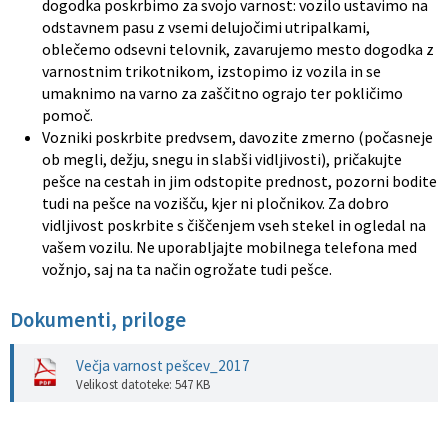
dogodka poskrbimo za svojo varnost: vozilo ustavimo na
odstavnem pasu z vsemi delujočimi utripalkami,
oblečemo odsevni telovnik, zavarujemo mesto dogodka z
varnostnim trikotnikom, izstopimo iz vozila in se
umaknimo na varno za zaščitno ograjo ter pokličimo
pomoč.
Vozniki poskrbite predvsem, davozite zmerno (počasneje
ob megli, dežju, snegu in slabši vidljivosti), pričakujte
pešce na cestah in jim odstopite prednost, pozorni bodite
tudi na pešce na vozišču, kjer ni pločnikov. Za dobro
vidljivost poskrbite s čiščenjem vseh stekel in ogledal na
vašem vozilu. Ne uporabljajte mobilnega telefona med
vožnjo, saj na ta način ogrožate tudi pešce.
Dokumenti, priloge
Večja varnost pešcev_2017
Velikost datoteke: 547 KB