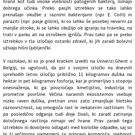
hranil kot tudi visoke vsebnosti patogenih bakterij, nimajo
dobrega učinka. Preko pasjih iztrebkov se tako lahko
prenašajo okužbe z raznimi bakterijami (npr. E. Colli) in
paraziti (npr. pasje gliste), ki so lahko še posebej nevarni za
manjše otroke, ki se lahko okužijo ob igranju na travniku, na
trati v parku ali na otroškem igrišču. Prav tako pa se preko
iztrebkov v tla izločajo ostanki zdravil, ki jih zaradi bolezni
uživajo hišni ljubljenčki.
V raziskavi, ki so jo pred kratkim izvedli na Univerzi Ghent v
Belgiji, so ugotovili, da psi s svojimi izločki na dnevnih
sprehodih letno izločijo približno 11 kilogramov dušika na
hektar in pet kilogramov fosforja, kar je primerljivo s stopnjo
onesnaženja, ki ga povzročajo kmetijstvo, industrija in
prometne površine. Večina naravnih ekosistemov vsebuje
nizko raven dušika, pretiran vnos zato zmanjšuje biotsko
raznovrstnost, saj omogoča rast le nekaterim rastlinam. To
pa posledično odganja tudi divje živali, ki zaradi zatiranja
določenega rastlinja nimajo več hrane. Prav zaradi tega
iztrebkov ni dovoljeno odlagati med biološke odpadke, saj so
le ti večinoma namenjeni za pripravo komposta, vsebnost