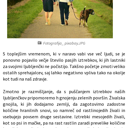
Občinski nagrajenci
Proračun občine
Vaške skupnosti
Lokalne volitve
Uradne ure
Prostorski akti občine
Fotografija_ pixabay.JPG
Vizitka
Kohezijski projekti
S toplejšim vremenom, ki v naravo vabi vse več ljudi, se je
ponovno pojavilo večje število pasjih iztrebkov, ki jih lastniki
za svojimi ljubljenčki ne počistijo. Takšno početje zmoti veliko
ostalih sprehajalcev, saj lahko negativno vpliva tako na okolje
kot tudi na naš zdravje.
Zmotno je razmišljanje, da s puščanjem iztrebkov naših
ljubljenčkov pripomoremo h gnojenju zelenih površin. Živalska
gnojila, ki jih dodajamo zemlji, da zagotovimo zadostne
količine hranilnih snovi, so namreč od rastlinojedih živali in
vsebujejo povsem druge sestavine. Iztrebki mesojedih živali,
kot so psi in mačke, pa na rast rastlin zaradi prevelike količine