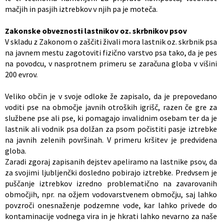
mačjih in pasjih iztrebkov v njih pa je moteča.
Zakonske obveznosti lastnikov oz. skrbnikov psov
V skladu z Zakonom o zaščiti živali mora lastnik oz. skrbnik psa
na javnem mestu zagotoviti fizično varstvo psa tako, da je pes
na povodcu, v nasprotnem primeru se zaračuna globa v višini
200 evrov.
Veliko občin je v svoje odloke že zapisalo, da je prepovedano
voditi pse na območje javnih otroških igrišč, razen če gre za
službene pse ali pse, ki pomagajo invalidnim osebam ter da je
lastnik ali vodnik psa dolžan za psom počistiti pasje iztrebke
na javnih zelenih površinah. V primeru kršitev je predvidena
globa.
Zaradi zgoraj zapisanih dejstev apeliramo na lastnike psov, da
za svojimi ljubljenčki dosledno pobirajo iztrebke. Predvsem je
puščanje iztrebkov izredno problematično na zavarovanih
območjih, npr. na ožjem vodovarstvenem območju, saj lahko
povzroči onesnaženje podzemne vode, kar lahko privede do
kontaminacije vodnega vira in je hkrati lahko nevarno za naše