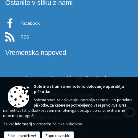
Ostanite v stiku z nami
Facebook
RSS
Vremenska napoved
Zasnova, izvedba in vzdrževanje: Sigmateh d.o.o.
Spletna stran za nemoteno delovanje uporablja
piškotke
Splošni pogoji spletne strani
|
Spletna stran za delovanje uporablja samo nujno potrebne
piškotke, za katere ne potrebujemo vaše privolitve. Brez
Center za varstvo osebnih podatkov
|
namestitve teh piškotkov, vam nemotenega dostopa do spletne strani ne
moremo omogočiti.
Izjava o dostopnosti (ZDSMA)
|
Politika piškotkov
|
Za več informacij si preberite
Politika piškotkov
.
Kazalo strani
Želim izvedeti več
Zapri obvestilo