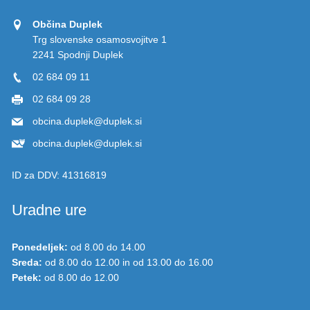
Občina Duplek
Trg slovenske osamosvojitve 1
2241 Spodnji Duplek
02 684 09 11
02 684 09 28
obcina.duplek@duplek.si
obcina.duplek@duplek.si
ID za DDV:
41316819
Uradne ure
Ponedeljek:
od 8.00 do 14.00
Sreda:
od 8.00 do 12.00 in od 13.00 do 16.00
Petek:
od 8.00 do 12.00