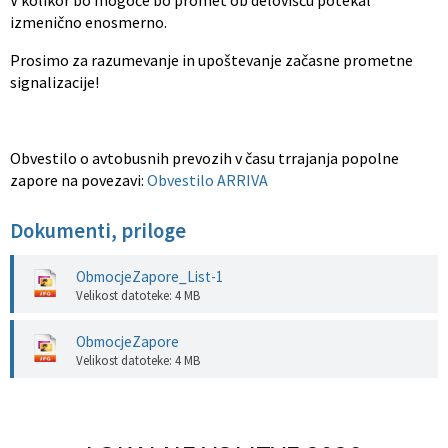
V kolikor bo mogoče bo promet ob delovišču potekal
izmenično enosmerno.
Prosimo za razumevanje in upoštevanje začasne prometne
signalizacije!
Obvestilo o avtobusnih prevozih v času trrajanja popolne
zapore na povezavi:
Obvestilo ARRIVA
Dokumenti, priloge
ObmocjeZapore_List-1
Velikost datoteke: 4 MB
ObmocjeZapore
Velikost datoteke: 4 MB