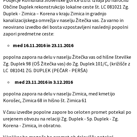
Podjetje Komunala Slovenske gorice d.o.o. izvaja po naročilu
Občine Duplek rekonstrukcijo lokalne ceste št. LC 081021 Zg.
Duplek - Zimica – Korena v kraju Zimica in gradnjo
kanalizacijskega omrežja v naselju Žitečka vas. Za varno in
neovirano izvedbo del bosta vzpostavljeni naslednji popolni
zapori predmetne ceste:
med 16.11.2016 in 23.11.2016
popolna zapora na delu v naselju Žitečka vas od hišne številke
Zg. Duplek 98 (OŠ Žitečka vas) do Zg. Duplek 101/C, (križišče z
LC 081041 ZG. DUPLEK (PEČAR - PERŠA)
med 23.11.2016 in 3.12.2016
popolna zapora na delu v naselju Zimica, med kmetijo
Korošec, Zimica 68 in hišno št. Zimica 61
V času izvedbe popolne zapore bo celoten promet potekal po
urejenem obvozu na relaciji Zg. Duplek - Sp. Duplek - Zg.
Korena - Zimica, in obratno.