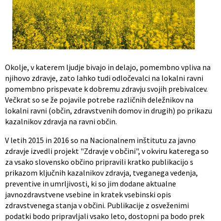
Občinski nagrajenci
Proračun občine
Vaške skupnosti
Lokalne volitve
Uradne ure
Prostorski akti občine
Okolje, v katerem ljudje bivajo in delajo, pomembno vpliva na
njihovo zdravje, zato lahko tudi odločevalci na lokalni ravni
Vizitka
Kohezijski projekti
pomembno prispevate k dobremu zdravju svojih prebivalcev.
Večkrat so se že pojavile potrebe različnih deležnikov na
lokalni ravni (občin, zdravstvenih domov in drugih) po prikazu
kazalnikov zdravja na ravni občin.
V letih 2015 in 2016 so na Nacionalnem inštitutu za javno
zdravje izvedli projekt "Zdravje v občini", v okviru katerega so
za vsako slovensko občino pripravili kratko publikacijo s
prikazom ključnih kazalnikov zdravja, tveganega vedenja,
preventive in umrljivosti, ki so jim dodane aktualne
javnozdravstvene vsebine in kratek vsebinski opis
zdravstvenega stanja v občini. Publikacije z osveženimi
podatki bodo pripravljali vsako leto, dostopni pa bodo prek