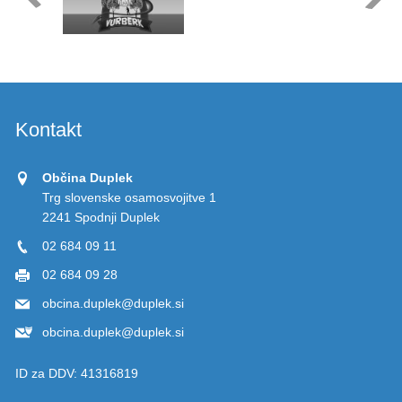
Kontakt
Občina Duplek
Trg slovenske osamosvojitve 1
2241 Spodnji Duplek
02 684 09 11
02 684 09 28
obcina.duplek@duplek.si
obcina.duplek@duplek.si
ID za DDV:
41316819