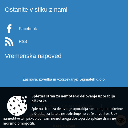
Ostanite v stiku z nami
Facebook
RSS
Vremenska napoved
Zasnova, izvedba in vzdrževanje: Sigmateh d.o.o.
Splošni pogoji spletne strani
|
Spletna stran za nemoteno delovanje uporablja
piškotke
Center za varstvo osebnih podatkov
|
Spletna stran za delovanje uporablja samo nujno potrebne
piškotke, za katere ne potrebujemo vaše privolitve. Brez
Izjava o dostopnosti (ZDSMA)
|
Politika piškotkov
|
namestitve teh piškotkov, vam nemotenega dostopa do spletne strani ne
moremo omogočiti.
Kazalo strani