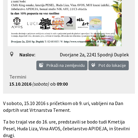
Občinski nagrajenci
Proračun občine
Vaške skupnosti
Lokalne volitve
Uradne ure
Prostorski akti občine
Naslov:
Dvorjane 2a
,
2241 Spodnji Duplek
Vizitka
Kohezijski projekti
Prikaži na zemljevidu
Pot do lokacije
Termini
15.10.2016
(sobota)
ob
09:00
V soboto, 15.10 2016 s pričetkom ob 9. uri, vabljeni na Dan
odprtih vrat Vrtnarstva Tement.
Ta bo trajal vse do 16. ure, predstavili se bodo tudi Kmetija
Pesel, Huda Liza, Vina AVOS, čebelarstvo APIDEJA, in številni
drugi.