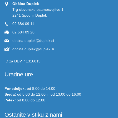
Občina Duplek
Trg slovenske osamosvojitve 1
2241 Spodnji Duplek
02 684 09 11
02 684 09 28
obcina.duplek@duplek.si
obcina.duplek@duplek.si
ID za DDV:
41316819
Uradne ure
Ponedeljek:
od 8.00 do 14.00
Sreda:
od 8.00 do 12.00 in od 13.00 do 16.00
Petek:
od 8.00 do 12.00
Ostanite v stiku z nami