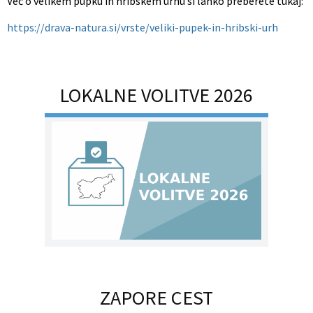
Več o velikem pupku in hribskem urhu si lahko preberete tukaj:
https://drava-natura.si/vrste/veliki-pupek-in-hribski-urh
LOKALNE VOLITVE 2026
ZAPORE CEST