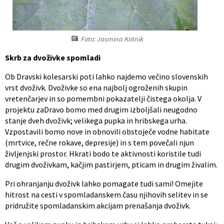
Občinski nagrajenci
Proračun občine
Vaške skupnosti
Lokalne volitve
Foto: Jasmina Kotnik
Skrb za dvoživke spomladi
Uradne ure
Prostorski akti občine
Ob Dravski kolesarski poti lahko najdemo večino slovenskih
vrst dvoživk. Dvoživke so ena najbolj ogroženih skupin
Vizitka
Kohezijski projekti
vretenčarjev in so pomembni pokazatelji čistega okolja. V
projektu zaDravo bomo med drugim izboljšali neugodno
stanje dveh dvoživk; velikega pupka in hribskega urha.
Vzpostavili bomo nove in obnovili obstoječe vodne habitate
(mrtvice, rečne rokave, depresije) in s tem povečali njun
življenjski prostor. Hkrati bodo te aktivnosti koristile tudi
drugim dvoživkam, kačjim pastirjem, pticam in drugim živalim.
Pri ohranjanju dvoživk lahko pomagate tudi sami! Omejite
hitrost na cesti v spomladanskem času njihovih selitev in se
pridružite spomladanskim akcijam prenašanja dvoživk.