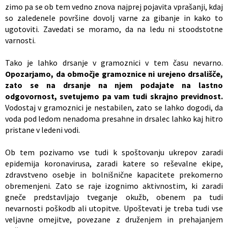
zimo pa se ob tem vedno znova najprej pojavita vprašanji, kdaj
so zaledenele površine dovolj varne za gibanje in kako to
ugotoviti. Zavedati se moramo, da na ledu ni stoodstotne
varnosti.
Tako je lahko drsanje v gramoznici v tem času nevarno.
Opozarjamo, da območje gramoznice ni urejeno drsališče,
zato se na drsanje na njem podajate na lastno
odgovornost, svetujemo pa vam tudi skrajno previdnost.
Vodostaj v gramoznici je nestabilen, zato se lahko dogodi, da
voda pod ledom nenadoma presahne in drsalec lahko kaj hitro
pristane v ledeni vodi.
Ob tem pozivamo vse tudi k spoštovanju ukrepov zaradi
epidemija koronavirusa, zaradi katere so reševalne ekipe,
zdravstveno osebje in bolnišnične kapacitete prekomerno
obremenjeni. Zato se raje izognimo aktivnostim, ki zaradi
gneče predstavljajo tveganje okužb, obenem pa tudi
nevarnosti poškodb ali utopitve. Upoštevati je treba tudi vse
veljavne omejitve, povezane z druženjem in prehajanjem