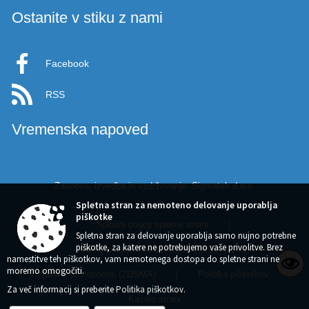
Ostanite v stiku z nami
Facebook
RSS
Vremenska napoved
Zasnova, izvedba in vzdrževanje: Sigmateh d.o.o.
Spletna stran za nemoteno delovanje uporablja
piškotke
Splošni pogoji spletne strani
|
Spletna stran za delovanje uporablja samo nujno potrebne
piškotke, za katere ne potrebujemo vaše privolitve. Brez
Center za varstvo osebnih podatkov
|
namestitve teh piškotkov, vam nemotenega dostopa do spletne strani ne
moremo omogočiti.
Izjava o dostopnosti (ZDSMA)
|
Politika piškotkov
|
Za več informacij si preberite
Politika piškotkov
.
Kazalo strani