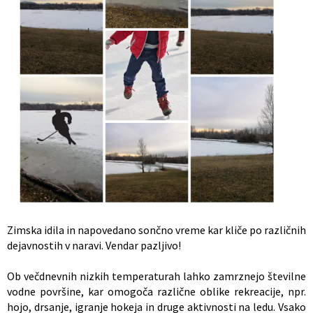
Občinski nagrajenci
Proračun občine
Vaške skupnosti
Lokalne volitve
Uradne ure
Prostorski akti občine
Vizitka
Kohezijski projekti
Zimska idila in napovedano sončno vreme kar kliče po različnih
dejavnostih v naravi. Vendar pazljivo!
Ob večdnevnih nizkih temperaturah lahko zamrznejo številne
vodne površine, kar omogoča različne oblike rekreacije, npr.
hojo, drsanje, igranje hokeja in druge aktivnosti na ledu. Vsako