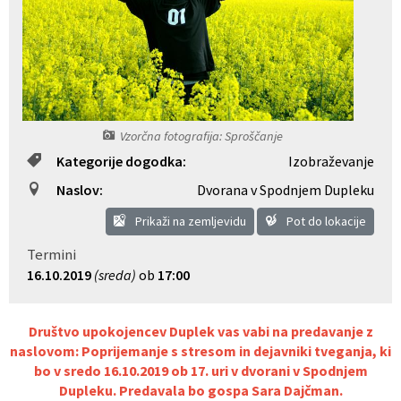
Občinski nagrajenci
Proračun občine
Vaške skupnosti
Lokalne volitve
Uradne ure
Prostorski akti občine
Vzorčna fotografija: Sproščanje
Vizitka
Kohezijski projekti
Kategorije dogodka:
Izobraževanje
Naslov:
Dvorana v Spodnjem Dupleku
Prikaži na zemljevidu
Pot do lokacije
Termini
16.10.2019
(sreda)
ob
17:00
Društvo upokojencev Duplek vas vabi na predavanje z
naslovom: Poprijemanje s stresom in dejavniki tveganja, ki
bo v sredo 16.10.2019 ob 17. uri v dvorani v Spodnjem
Dupleku. Predavala bo gospa Sara Dajčman.