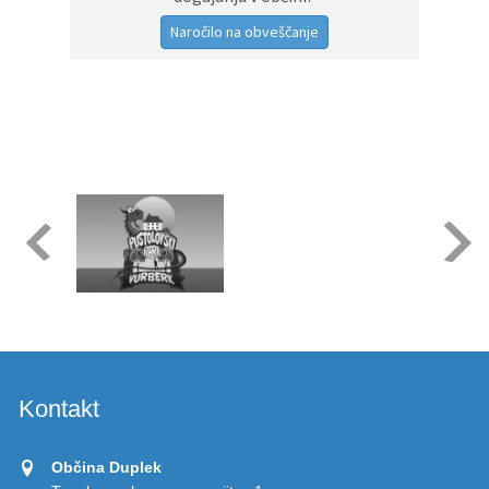
Naročilo na obveščanje
Kontakt
Občina Duplek
Trg slovenske osamosvojitve 1