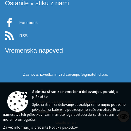
Ostanite v stiku z nami
Facebook
RSS
Vremenska napoved
Zasnova, izvedba in vzdrževanje: Sigmateh d.o.o.
Splošni pogoji spletne strani
|
Spletna stran za nemoteno delovanje uporablja
piškotke
Center za varstvo osebnih podatkov
|
Spletna stran za delovanje uporablja samo nujno potrebne
piškotke, za katere ne potrebujemo vaše privolitve. Brez
Izjava o dostopnosti (ZDSMA)
|
Politika piškotkov
|
namestitve teh piškotkov, vam nemotenega dostopa do spletne strani ne
moremo omogočiti.
Kazalo strani
Za več informacij si preberite
Politika piškotkov
.