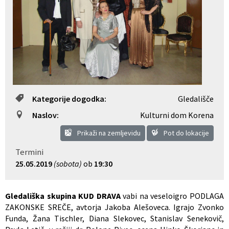
Občinski nagrajenci
Proračun občine
Vaške skupnosti
Lokalne volitve
Uradne ure
Prostorski akti občine
Vizitka
Kohezijski projekti
Kategorije dogodka:
Gledališče
Naslov:
Kulturni dom Korena
Prikaži na zemljevidu
Pot do lokacije
Termini
25.05.2019
(sobota)
ob
19:30
Gledališka skupina KUD DRAVA
vabi na veseloigro PODLAGA
ZAKONSKE SREČE, avtorja Jakoba Alešoveca. Igrajo Zvonko
Funda, Žana Tischler, Diana Slekovec, Stanislav Senekovič,