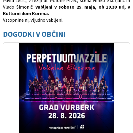
Pavla Letič, v režiji dr. Polone Pivec, scena Hinko Škorjanc in
Vlado Simonič.
Vabljeni v soboto 25. maja, ob 19.30 uri, v
Kulturni dom Korena.
Vstopnine ni, vljudno vabljeni.
DOGODKI V OBČINI