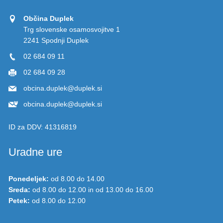
Občina Duplek
Trg slovenske osamosvojitve 1
2241 Spodnji Duplek
02 684 09 11
02 684 09 28
obcina.duplek@duplek.si
obcina.duplek@duplek.si
ID za DDV:
41316819
Uradne ure
Ponedeljek:
od 8.00 do 14.00
Sreda:
od 8.00 do 12.00 in od 13.00 do 16.00
Petek:
od 8.00 do 12.00