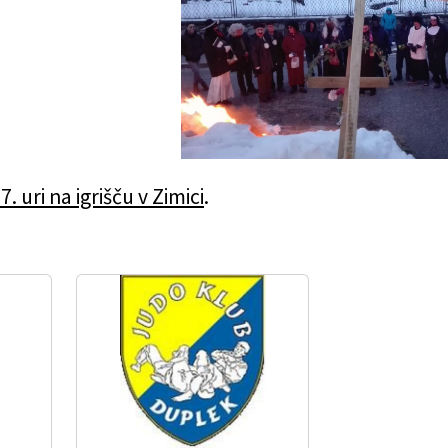
7. uri na igrišču v Zimici
.