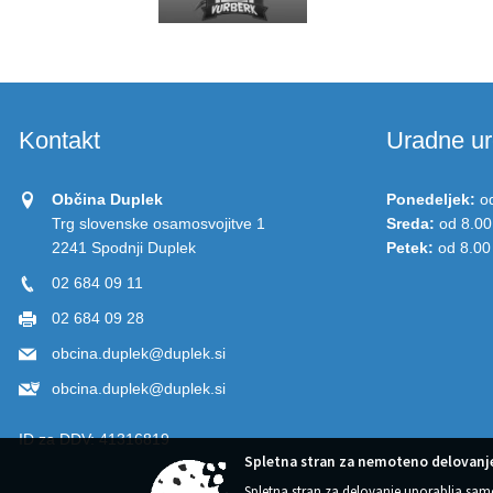
Kontakt
Uradne ur
Občina Duplek
Ponedeljek:
o
Trg slovenske osamosvojitve 1
Sreda:
od 8.00
2241 Spodnji Duplek
Petek:
od 8.00
02 684 09 11
02 684 09 28
obcina.duplek@duplek.si
obcina.duplek@duplek.si
ID za DDV:
41316819
Spletna stran za nemoteno delovanje
Spletna stran za delovanje uporablja sam