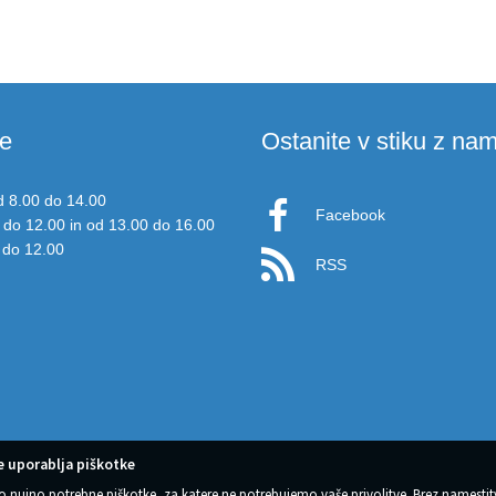
e
Ostanite v stiku z nam
d 8.00 do 14.00
Facebook
 do 12.00 in od 13.00 do 16.00
 do 12.00
RSS
 uporablja piškotke
o nujno potrebne piškotke, za katere ne potrebujemo vaše privolitve. Brez namestit