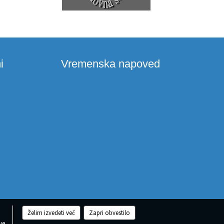
i
Vremenska napoved
Želim izvedeti več
Zapri obvestilo
ve