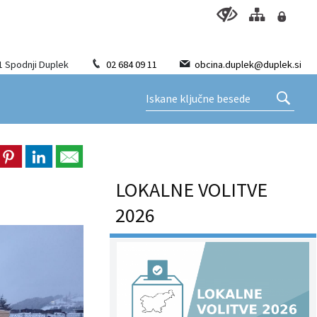
1 Spodnji Duplek
02 684 09 11
obcina.duplek@duplek.si
LOKALNE VOLITVE
2026