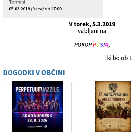
Termini
Občinski nagrajenci
Proračun občine
05.03.2019
(torek)
ob
17:00
V torek, 5.3.2019
Vaške skupnosti
Lokalne volitve
vabljeni na
Uradne ure
Prostorski akti občine
,
POKOP
P
U
S
T
A
Vizitka
Kohezijski projekti
ki bo
ob 1
DOGODKI V OBČINI