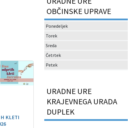
URADNE URE
OBČINSKE UPRAVE
Ponedeljek
Torek
Sreda
Četrtek
Petek
URADNE URE
KRAJEVNEGA URADA
DUPLEK
H KLETI
026