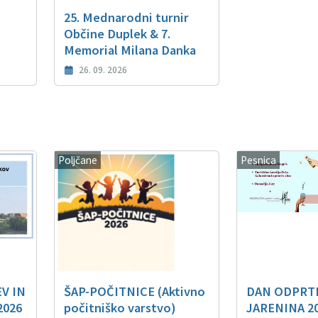
25. Mednarodni turnir
Občine Duplek & 7.
Memorial Milana Danka
26. 09. 2026
Poljčane
Pesnica
V IN
ŠAP-POČITNICE (Aktivno
DAN ODPRTI
2026
počitniško varstvo)
JARENINA 2