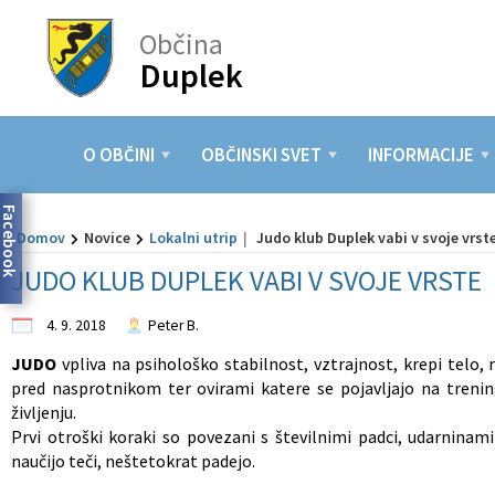
Občina
Duplek
Za pričetek iskanja kliknite na puščico >
OBČINSKI SVET
INFORMACIJE
DEJAVNOSTI
LOKALNO
O OBČINI
TURIZEM
NOVICE
Predstavitev občine
Člani občinskega sveta
Elektronske vloge
Kultura
Znamenitosti
Pomembne številke
Občinske novice in obvestila
O OBČINI
OBČINSKI SVET
INFORMACIJE
Župan
Pristojnosti
Javni razpisi in javne objave
Šolstvo
Gostinstvo
Javni zavodi
Dogodki in prireditve
Facebook
Domov
Novice
Lokalni utrip
Judo klub Duplek vabi v svoje vrst
Podžupani
Seje občinskega sveta
Predpisi
Predšolska vzgoja
Lokalna ponudba
Društva
Lokalni utrip
JUDO KLUB DUPLEK VABI V SVOJE VRSTE
Občinska uprava
Poslovnik
Informacije javnega značaja
Šport
Vurko fest
Gospodarski subjekti
Zapore cest
4. 9. 2018
Peter B.
Nadzorni odbor
Odbori in komisije
Seznanitev z obdelavo osebnih podatkov
Zdravstvo in socialno varstvo
Lokacije defibrilatorjev (AED)
Občinsko glasilo
JUDO
vpliva na psihološko stabilnost, vztrajnost, krepi telo,
pred nasprotnikom ter ovirami katere se pojavljajo na trenin
življenju.
Civilna zaščita
Integriteta in preprečevanje korupcije
Gospodarstvo in kmetijstvo
Prvi otroški koraki so povezani s številnimi padci, udarninam
naučijo teči, neštetokrat padejo.
Svet za preventivo in vzgojo v cestnem prometu
Investicije in projekti