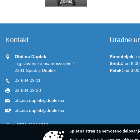
Kontakt
Uradne ur
Občina Duplek
Ponedeljek:
o
Trg slovenske osamosvojitve 1
Sreda:
od 8.00
2241 Spodnji Duplek
Petek:
od 8.00
02 684 09 11
02 684 09 28
obcina.duplek@duplek.si
obcina.duplek@duplek.si
ID za DDV:
41316819
Spletna stran za nemoteno delovanje
Spletna stran za delovanje uporablja sam