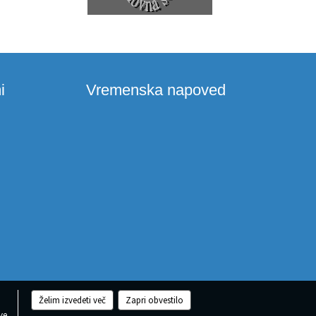
i
Vremenska napoved
Želim izvedeti več
Zapri obvestilo
ve