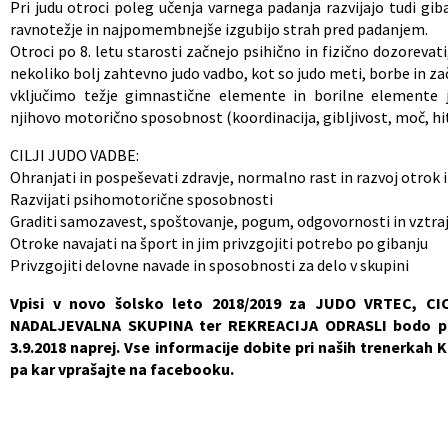
Pri judu otroci poleg učenja varnega padanja razvijajo tudi gib
ravnotežje in najpomembnejše izgubijo strah pred padanjem.
Občinski nagrajenci
Proračun občine
Otroci po 8. letu starosti začnejo psihično in fizično dozoreva
nekoliko bolj zahtevno judo vadbo, kot so judo meti, borbe in z
Vaške skupnosti
Lokalne volitve
vključimo težje gimnastične elemente in borilne elemente j
njihovo motorično sposobnost (koordinacija, gibljivost, moč, hitr
Uradne ure
Prostorski akti občine
CILJI JUDO VADBE:
Ohranjati in pospeševati zdravje, normalno rast in razvoj otrok
Vizitka
Kohezijski projekti
Razvijati psihomotorične sposobnosti
Graditi samozavest, spoštovanje, pogum, odgovornosti in vztra
Otroke navajati na šport in jim privzgojiti potrebo po gibanju
Privzgojiti delovne navade in sposobnosti za delo v skupini
Vpisi v novo šolsko leto 2018/2019 za JUDO VRTEC, CI
NADALJEVALNA SKUPINA ter REKREACIJA ODRASLI bodo po
3.9.2018 naprej. Vse informacije dobite pri naših trenerkah Kri
pa kar vprašajte na facebooku.