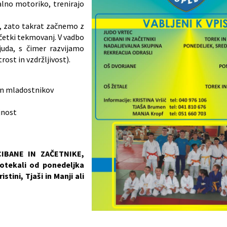
alno motoriko, trenirajo
ti, zato takrat začnemo z
ačetki tekmovanj. V vadbo
uda, s čimer razvijamo
ost in vzdržljivost).
 in mladostnikov
jnost
CIBANE IN ZAČETNIKE,
tekali od ponedeljka
stini, Tjaši in Manji ali