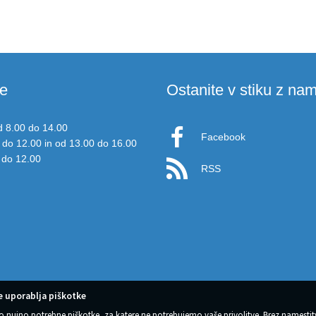
e
Ostanite v stiku z nam
d 8.00 do 14.00
Facebook
 do 12.00 in od 13.00 do 16.00
 do 12.00
RSS
 uporablja piškotke
o nujno potrebne piškotke, za katere ne potrebujemo vaše privolitve. Brez namestit