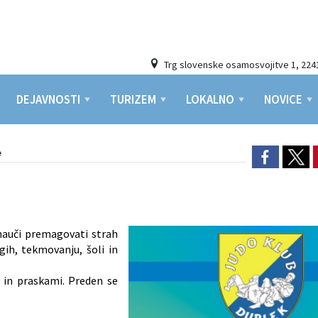
Trg slovenske osamosvojitve 1, 224
DEJAVNOSTI
TURIZEM
LOKALNO
NOVICE
e
 nauči premagovati strah
gih, tekmovanju, šoli in
i in praskami. Preden se