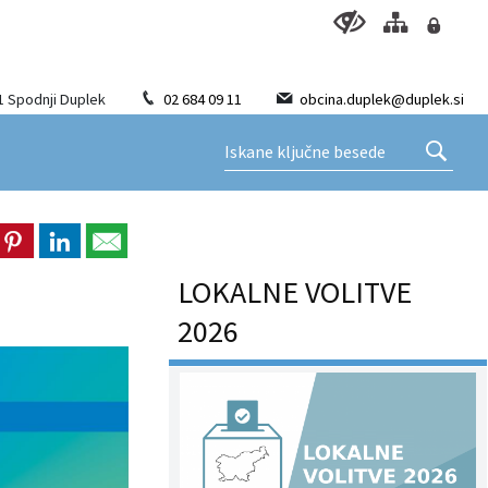
1 Spodnji Duplek
02 684 09 11
obcina.duplek@duplek.si
LOKALNE VOLITVE
2026