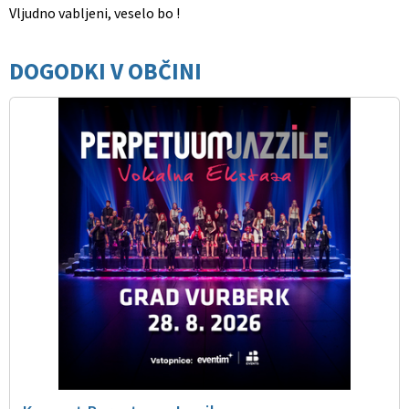
Vljudno vabljeni, veselo bo !
DOGODKI V OBČINI