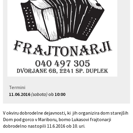
Občinski nagrajenci
Proračun občine
Vaške skupnosti
Lokalne volitve
Uradne ure
Prostorski akti občine
Vizitka
Kohezijski projekti
Termini
11.06.2016
(sobota)
ob
10:00
V okviru dobrodelne dejavnosti, ki jih organizira dom starejših
Dom pod gorco v Mariboru, bomo Lukasovi frajtonarji
dobrodelno nastopili 11.6.2016 ob 10. uri.