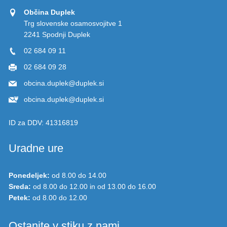
Občina Duplek
Trg slovenske osamosvojitve 1
2241 Spodnji Duplek
02 684 09 11
02 684 09 28
obcina.duplek@duplek.si
obcina.duplek@duplek.si
ID za DDV:
41316819
Uradne ure
Ponedeljek:
od 8.00 do 14.00
Sreda:
od 8.00 do 12.00 in od 13.00 do 16.00
Petek:
od 8.00 do 12.00
Ostanite v stiku z nami