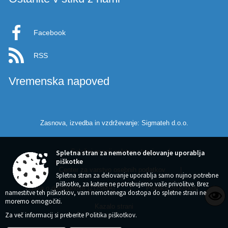
Facebook
RSS
Vremenska napoved
Zasnova, izvedba in vzdrževanje: Sigmateh d.o.o.
Splošni pogoji spletne strani
|
Spletna stran za nemoteno delovanje uporablja
piškotke
Center za varstvo osebnih podatkov
|
Spletna stran za delovanje uporablja samo nujno potrebne
piškotke, za katere ne potrebujemo vaše privolitve. Brez
Izjava o dostopnosti (ZDSMA)
|
Politika piškotkov
|
namestitve teh piškotkov, vam nemotenega dostopa do spletne strani ne
moremo omogočiti.
Kazalo strani
Za več informacij si preberite
Politika piškotkov
.