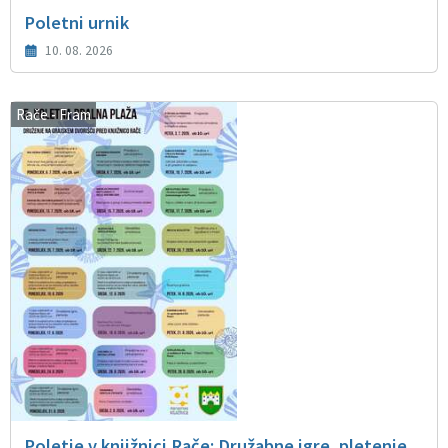
Poletni urnik
10. 08. 2026
Rače - Fram
Poletje v knjižnici Rače: Družabne igre, pletenje