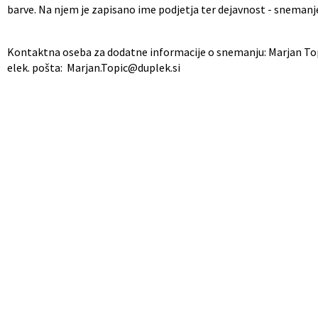
barve. Na njem je zapisano ime podjetja ter dejavnost - snemanje
Občinski nagrajenci
Proračun občine
Kontaktna oseba za dodatne informacije o snemanju: Marjan Topič
Vaške skupnosti
Lokalne volitve
elek. pošta: Marjan.Topic@duplek.si
Uradne ure
Prostorski akti občine
Vizitka
Kohezijski projekti