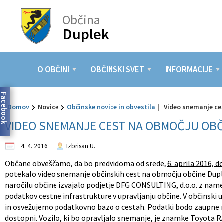
Občina
Duplek
Za pričetek iskanja kliknite na puščico >
OBČINSKI SVET
INFORMACIJE
DEJAVNOSTI
LOKALNO
O OBČINI
TURIZEM
NOVICE
Predstavitev občine
Člani občinskega sveta
Elektronske vloge
Kultura
Znamenitosti
Pomembne številke
Občinske novice in obvestila
O OBČINI
OBČINSKI SVET
INFORMACIJE
Župan
Pristojnosti
Javni razpisi in javne objave
Šolstvo
Gostinstvo
Javni zavodi
Dogodki in prireditve
Facebook
Domov
Novice
Občinske novice in obvestila
Video snemanje ce
Podžupani
Seje občinskega sveta
Predpisi
Predšolska vzgoja
Lokalna ponudba
Društva
Lokalni utrip
VIDEO SNEMANJE CEST NA OBMOČJU OB
Občinska uprava
Poslovnik
Informacije javnega značaja
Šport
Vurko fest
Gospodarski subjekti
Zapore cest
4. 4. 2016
Izbrisan U.
Nadzorni odbor
Odbori in komisije
Seznanitev z obdelavo osebnih podatkov
Zdravstvo in socialno varstvo
Lokacije defibrilatorjev (AED)
Občinsko glasilo
Občane obveščamo, da bo predvidoma od srede
, 6. aprila 2016, 
potekalo video snemanje občinskih cest na območju občine Dup
naročilu občine izvajalo podjetje DFG CONSULTING, d.o.o. z na
Civilna zaščita
Integriteta in preprečevanje korupcije
Gospodarstvo in kmetijstvo
podatkov cestne infrastrukture v upravljanju občine. V občinski
in osvežujemo podatkovno bazo o cestah. Podatki bodo zaupne 
Svet za preventivo in vzgojo v cestnem prometu
Investicije in projekti
dostopni. Vozilo, ki bo opravljalo snemanje, je znamke Toyota R