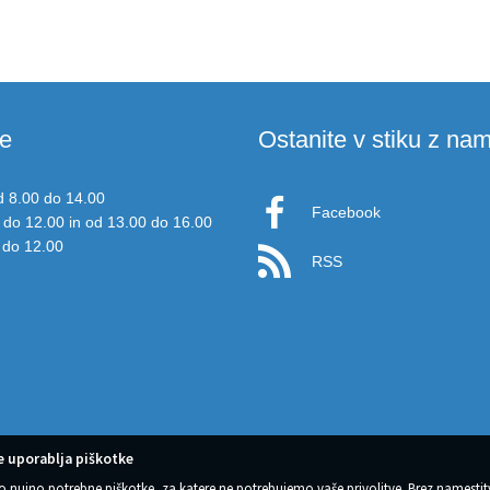
e
Ostanite v stiku z nam
d 8.00 do 14.00
Facebook
 do 12.00 in od 13.00 do 16.00
 do 12.00
RSS
 uporablja piškotke
o nujno potrebne piškotke, za katere ne potrebujemo vaše privolitve. Brez namestit