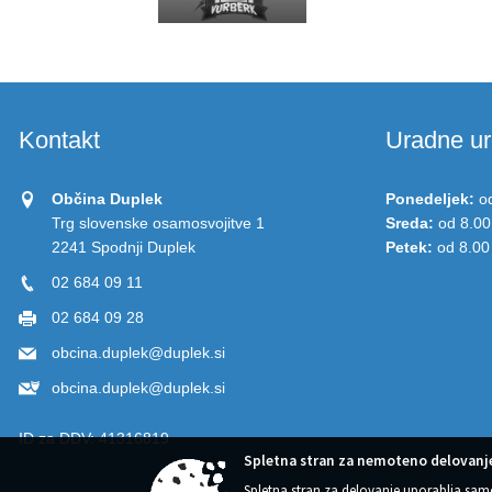
Kontakt
Uradne ur
Občina Duplek
Ponedeljek:
o
Trg slovenske osamosvojitve 1
Sreda:
od 8.00
2241 Spodnji Duplek
Petek:
od 8.00
02 684 09 11
02 684 09 28
obcina.duplek@duplek.si
obcina.duplek@duplek.si
ID za DDV:
41316819
Spletna stran za nemoteno delovanje
Spletna stran za delovanje uporablja sam