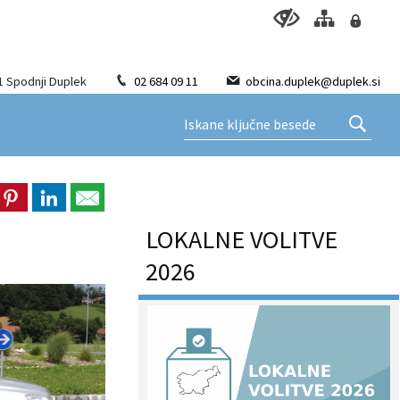
1 Spodnji Duplek
02 684 09 11
obcina.duplek@duplek.si
LOKALNE VOLITVE
2026