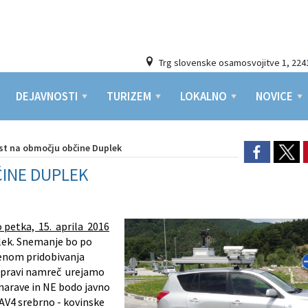
Trg slovenske osamosvojitve 1, 224
DEJAVNOSTI
TURIZEM
LOKALNO
NOVICE
st na območju občine Duplek
ČINE DUPLEK
do petka, 15. aprila 2016
lek. Snemanje bo po
menom pridobivanja
 upravi namreč urejamo
narave in NE bodo javno
AV4 srebrno - kovinske