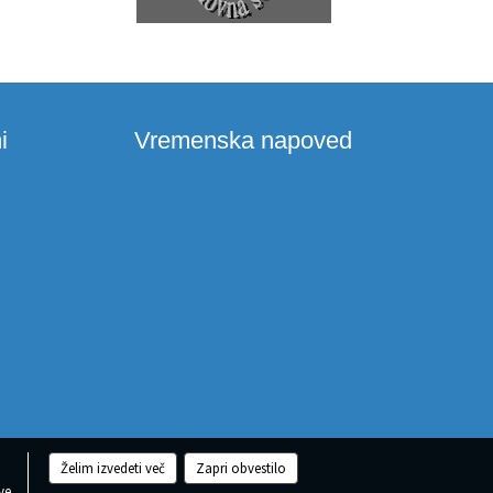
i
Vremenska napoved
Želim izvedeti več
Zapri obvestilo
ve