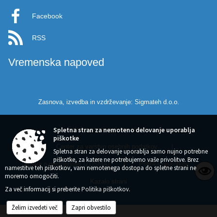
Facebook
RSS
Vremenska napoved
Zasnova, izvedba in vzdrževanje: Sigmateh d.o.o.
Splošni pogoji spletne strani
|
Spletna stran za nemoteno delovanje uporablja
piškotke
Center za varstvo osebnih podatkov
|
Spletna stran za delovanje uporablja samo nujno potrebne
piškotke, za katere ne potrebujemo vaše privolitve. Brez
Izjava o dostopnosti (ZDSMA)
|
Politika piškotkov
|
namestitve teh piškotkov, vam nemotenega dostopa do spletne strani ne
moremo omogočiti.
Kazalo strani
Za več informacij si preberite
Politika piškotkov
.
Želim izvedeti več
Zapri obvestilo