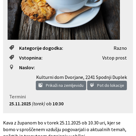
Občinski nagrajenci
Proračun občine
Vaške skupnosti
Lokalne volitve
Uradne ure
Prostorski akti občine
Kategorije dogodka:
Razno
Vizitka
Kohezijski projekti
Vstopnina:
Vstop prost
Naslov:
Kulturni dom Dvorjane
,
2241 Spodnji Duplek
Prikaži na zemljevidu
Pot do lokacije
Termini
25.11.2025
(torek)
ob
10:30
Kava z županom bo v torek 25.11.2025 ob 10.30 uri, kjer se
bomo v sproščenem vzdušju pogovarjali o aktualnih temah,
načrtih in trenutnem dogajanju v občini.