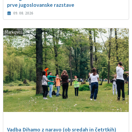
prve jugoslovanske razstave
09. 08. 2026
Markovci
Vadba Dihamo z naravo (ob sredah in četrtkih)