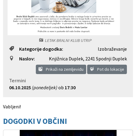
Občinski nagrajenci
Proračun občine
Vaške skupnosti
Lokalne volitve
Uradne ure
Prostorski akti občine
LETAK BRALNI KLUB UTRIP
Kategorije dogodka:
Izobraževanje
Vizitka
Kohezijski projekti
Naslov:
Knjižnica Duplek
,
2241 Spodnji Duplek
Prikaži na zemljevidu
Pot do lokacije
Termini
06.10.2025
(ponedeljek)
ob
17:30
Vabljeni!
DOGODKI V OBČINI