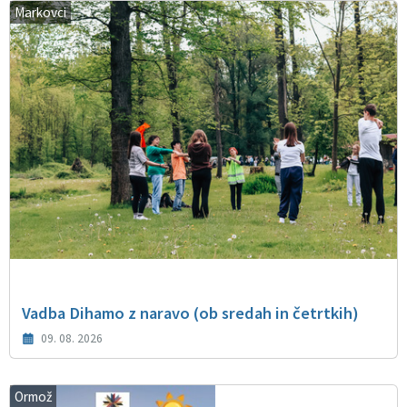
Markovci
Vadba Dihamo z naravo (ob sredah in četrtkih)
09. 08. 2026
Ormož