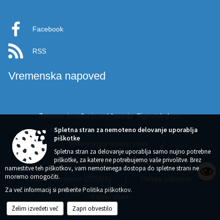
Facebook
RSS
Vremenska napoved
Zasnova, izvedba in vzdrževanje: Sigmateh d.o.o.
Spletna stran za nemoteno delovanje uporablja
piškotke
Splošni pogoji spletne strani
|
Spletna stran za delovanje uporablja samo nujno potrebne
piškotke, za katere ne potrebujemo vaše privolitve. Brez
Center za varstvo osebnih podatkov
|
namestitve teh piškotkov, vam nemotenega dostopa do spletne strani ne
moremo omogočiti.
Izjava o dostopnosti (ZDSMA)
|
Politika piškotkov
|
Za več informacij si preberite
Politika piškotkov
.
Kazalo strani
Želim izvedeti več
Zapri obvestilo