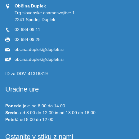
Občina Duplek
Trg slovenske osamosvojitve 1
2241 Spodnji Duplek
02 684 09 11
02 684 09 28
obcina.duplek@duplek.si
obcina.duplek@duplek.si
ID za DDV:
41316819
Uradne ure
Ponedeljek:
od 8.00 do 14.00
Sreda:
od 8.00 do 12.00 in od 13.00 do 16.00
Petek:
od 8.00 do 12.00
Ostanite v stiku z nami