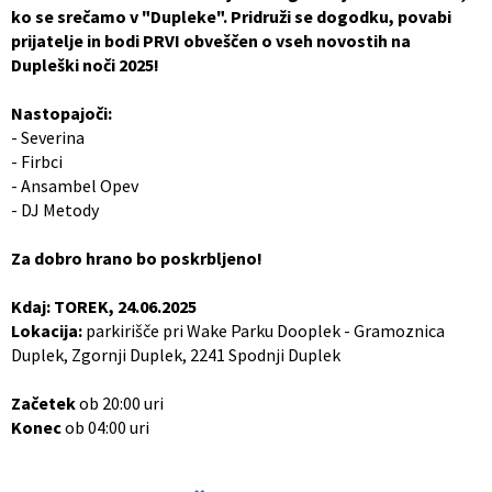
ko se srečamo v "Dupleke".
Pridruži se dogodku, povabi
prijatelje in bodi PRVI obveščen o vseh novostih na
Dupleški noči 2025!
Nastopajoči:
- Severina
- Firbci
- Ansambel Opev
- DJ Metody
Za dobro hrano bo poskrbljeno!
Kdaj: TOREK, 24.06.2025
Lokacija:
parkirišče pri Wake Parku Dooplek - Gramoznica
Duplek, Zgornji Duplek, 2241 Spodnji Duplek
Začetek
ob 20:00 uri
Konec
ob 04:00 uri