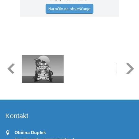
Naročilo na obveščanje
Kontakt
Občina Duplek
Trg slovenske osamosvojitve 1