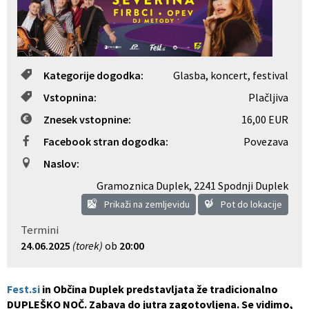
Občinski nagrajenci
Proračun občine
Vaške skupnosti
Lokalne volitve
Kategorije dogodka:
Glasba, koncert, festival
Uradne ure
Prostorski akti občine
Vstopnina:
Plačljiva
Znesek vstopnine:
16,00 EUR
Vizitka
Kohezijski projekti
Facebook stran dogodka:
Povezava
Naslov:
Gramoznica Duplek
,
2241 Spodnji Duplek
Prikaži na zemljevidu
Pot do lokacije
Termini
24.06.2025
(torek)
ob
20:00
Fest.si
in Občina Duplek predstavljata že tradicionalno
DUPLEŠKO NOČ. Zabava do jutra zagotovljena. Se vidimo,